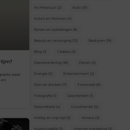
Architectuur
(2)
Auto
(13)
Auto's en Motoren
(4)
Banen en opleidingen
(8)
Beauty en verzorging
(13)
Bedrijven
(19)
Blog
(1)
Cadeau
(2)
rlijm?
Dienstverlening
(18)
Dieren
(2)
Energie
(2)
Entertainment
(2)
 pasta waar
s en
Eten en drinken
(7)
Financieel
(8)
Fotografie
(1)
Geschenken
(1)
Gezondheid
(4)
Groothandel
(5)
Hobby en vrije tijd
(5)
Horeca
(3)
Huishoudelijk
(2)
Internet marketing
(3)