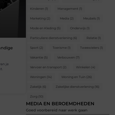
Kinderen
(1)
Management
(1)
Marketing
(2)
Media
(2)
Meubels
(1)
Mode en Kleding
(5)
Onderwijs
(1)
Particuliere dienstverlening
(6)
Relatie
(1)
andige
Sport
(2)
Toerisme
(1)
Tweewielers
(1)
Vakantie
(5)
Verbouwen
(7)
van je
Vervoer en transport
(2)
Winkelen
(4)
t.
Woningen
(14)
Woning en Tuin
(26)
Zakelijk
(6)
Zakelijke dienstverlening
(16)
Zorg
(10)
MEDIA EN BEROEMDHEDEN
Goed voorbereid naar werk gaan