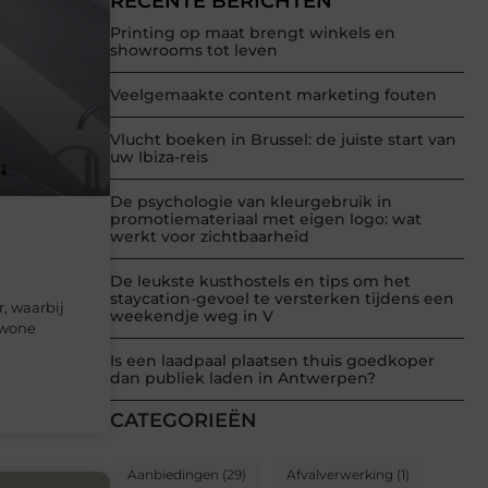
RECENTE BERICHTEN
Printing op maat brengt winkels en
showrooms tot leven
Veelgemaakte content marketing fouten
Vlucht boeken in Brussel: de juiste start van
uw Ibiza-reis
De psychologie van kleurgebruik in
promotiemateriaal met eigen logo: wat
werkt voor zichtbaarheid
De leukste kusthostels en tips om het
staycation-gevoel te versterken tijdens een
, waarbij
weekendje weg in V
ewone
Is een laadpaal plaatsen thuis goedkoper
dan publiek laden in Antwerpen?
CATEGORIEËN
Aanbiedingen
(29)
Afvalverwerking
(1)