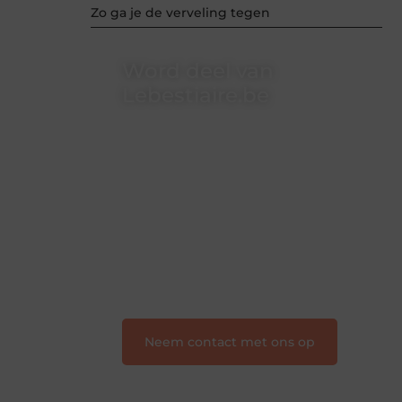
Zo ga je de verveling tegen
Word deel van
Lebestiaire.be
Lebestiaire.be is dé plek waar
creativiteit, schrijven en lezen
samenkomen. Heb je een passie voor
bloggen, verhalen vertellen of gewoon
het ontdekken van inspirerende
content? Dan hoor jij bij ons!
❝
Samen maken we bloggen
toegankelijk, creatief en leuk voor
iedereen
❞
Neem contact met ons op