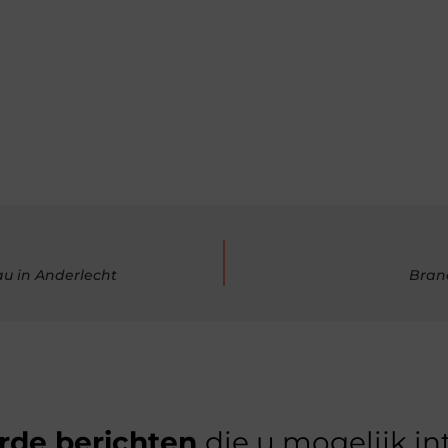
u in Anderlecht
Bran
rde berichten
die u mogelijk in