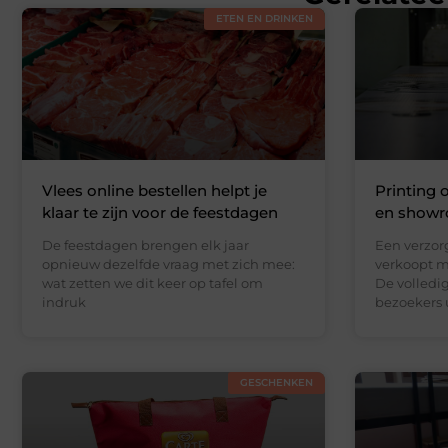
ETEN EN DRINKEN
Vlees online bestellen helpt je
Printing 
klaar te zijn voor de feestdagen
en showr
De feestdagen brengen elk jaar
Een verzor
opnieuw dezelfde vraag met zich mee:
verkoopt m
wat zetten we dit keer op tafel om
De volledi
indruk
bezoekers 
GESCHENKEN