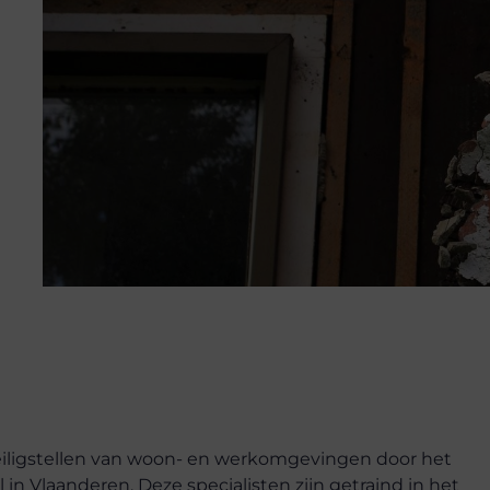
 veiligstellen van woon- en werkomgevingen door het
n Vlaanderen. Deze specialisten zijn getraind in het