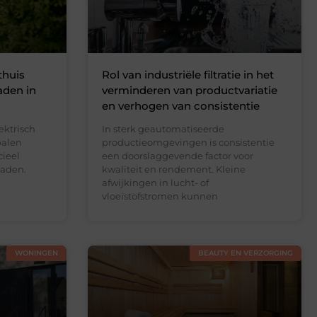
thuis
Rol van industriële filtratie in het
aden in
verminderen van productvariatie
en verhogen van consistentie
ektrisch
In sterk geautomatiseerde
palen
productieomgevingen is consistentie
cieel
een doorslaggevende factor voor
laden.
kwaliteit en rendement. Kleine
afwijkingen in lucht- of
vloeistofstromen kunnen
WONINGEN
BEAUTY EN VERZORGING