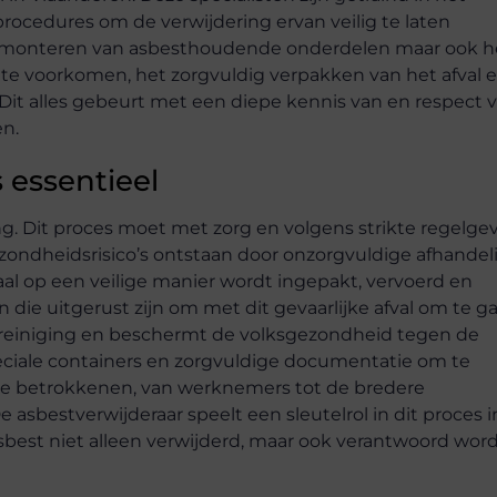
rocedures om de verwijdering ervan veilig te laten
demonteren van asbesthoudende onderdelen maar ook h
e voorkomen, het zorgvuldig verpakken van het afval 
Dit alles gebeurt met een diepe kennis van en respect 
en.
 essentieel
ing. Dit proces moet met zorg en volgens strikte regelge
ondheidsrisico’s ontstaan door onzorgvuldige afhandel
al op een veilige manier wordt ingepakt, vervoerd en
n die uitgerust zijn om met dit gevaarlijke afval om te g
treiniging en beschermt de volksgezondheid tegen de
peciale containers en zorgvuldige documentatie om te
lle betrokkenen, van werknemers tot de bredere
asbestverwijderaar speelt een sleutelrol in dit proces i
sbest niet alleen verwijderd, maar ook verantwoord wor