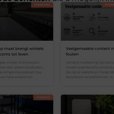
MARKETING
INTER
op maat brengt winkels
Veelgemaakte content m
ooms tot leven
fouten
gde winkel of showroom
Content marketing lijkt eenv
eer dan alleen producten.
maakt waardevolle content, 
ge omgeving bepaalt hoe
die op je website en hoopt d
uw merk ervaren en
bezoekers vanzelf komen. In
TOERISME