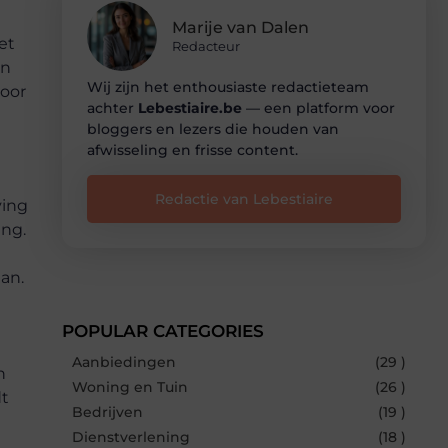
Marije van Dalen
et
Redacteur
en
Wij zijn het enthousiaste redactieteam
voor
achter
Lebestiaire.be
— een platform voor
bloggers en lezers die houden van
afwisseling en frisse content.
Redactie van Lebestiaire
ving
ing.
aan.
POPULAR CATEGORIES
Aanbiedingen
(29 )
n
Woning en Tuin
(26 )
dt
Bedrijven
(19 )
Dienstverlening
(18 )