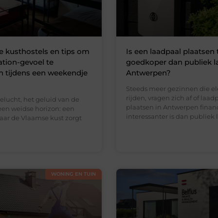
e kusthostels en tips om
Is een laadpaal plaatsen 
ation-gevoel te
goedkoper dan publiek l
n tijdens een weekendje
Antwerpen?
Steeds meer gezinnen die el
rijden, vragen zich af of laad
eelucht, het geluid van de
plaatsen in Antwerpen finan
een weidse horizon: een
interessanter is dan publiek 
naar de Vlaamse kust zorgt
WONING EN TUIN