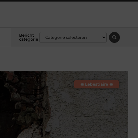
Bericht
categorie
◉ Lebestiaire ◉