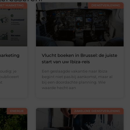
NET MARKETING
DIENSTVERLENING
arketing
Vlucht boeken in Brussel: de juiste
start van uw Ibiza-reis
oudig: je
Een geslaagde vakantie naar Ibiza
publiceert
begint niet pas bij aankomst, maar al
at
bij een doordachte planning. Wie
waarde hecht aan
ENERGIE
ZAKELIJKE DIENSTVERLENING