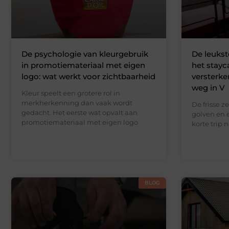
De psychologie van kleurgebruik
De leukst
in promotiemateriaal met eigen
het stayc
logo: wat werkt voor zichtbaarheid
versterke
weg in V
Kleur speelt een grotere rol in
merkherkenning dan vaak wordt
De frisse z
gedacht. Het eerste wat opvalt aan
golven en 
promotiemateriaal met eigen logo
korte trip 
BLOG