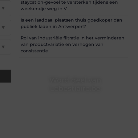
staycation-gevoel te versterken tijdens een
▼
weekendje weg in V
Is een laadpaal plaatsen thuis goedkoper dan
publiek laden in Antwerpen?
▼
Rol van industriële filtratie in het verminderen
van productvariatie en verhogen van
▼
consistentie
Word deel van
Lebestiaire.be
Lebestiaire.be is dé plek waar creativiteit,
schrijven en lezen samenkomen. Heb je een
passie voor bloggen, verhalen vertellen of
gewoon het ontdekken van inspirerende
content? Dan hoor jij bij ons!
❝
Samen maken we bloggen toegankelijk,