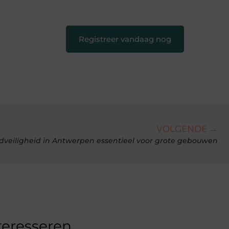
creatief en leuk voor iedereen
❞
Registreer vandaag nog
VOLGENDE →
dveiligheid in Antwerpen essentieel voor grote gebouwen
teresseren.