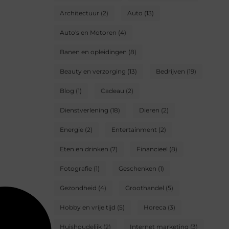
Architectuur
(2)
Auto
(13)
Auto's en Motoren
(4)
Banen en opleidingen
(8)
Beauty en verzorging
(13)
Bedrijven
(19)
Blog
(1)
Cadeau
(2)
Dienstverlening
(18)
Dieren
(2)
Energie
(2)
Entertainment
(2)
Eten en drinken
(7)
Financieel
(8)
Fotografie
(1)
Geschenken
(1)
Gezondheid
(4)
Groothandel
(5)
Hobby en vrije tijd
(5)
Horeca
(3)
Huishoudelijk
(2)
Internet marketing
(3)