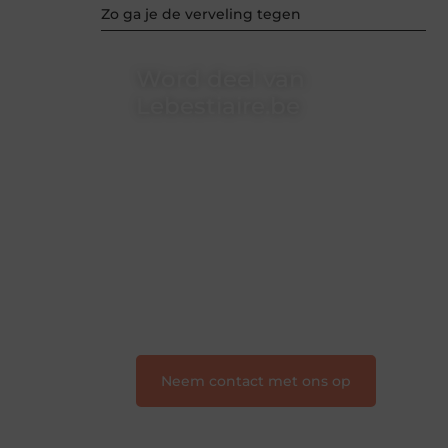
Zo ga je de verveling tegen
Word deel van
Lebestiaire.be
Lebestiaire.be is dé plek waar
creativiteit, schrijven en lezen
samenkomen. Heb je een passie voor
bloggen, verhalen vertellen of gewoon
het ontdekken van inspirerende
content? Dan hoor jij bij ons!
❝
Samen maken we bloggen
toegankelijk, creatief en leuk voor
iedereen
❞
Neem contact met ons op