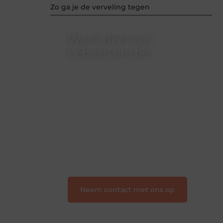
Zo ga je de verveling tegen
Word deel van
Lebestiaire.be
Lebestiaire.be is dé plek waar
creativiteit, schrijven en lezen
samenkomen. Heb je een passie voor
bloggen, verhalen vertellen of gewoon
het ontdekken van inspirerende
content? Dan hoor jij bij ons!
❝
Samen maken we bloggen
toegankelijk, creatief en leuk voor
iedereen
❞
Neem contact met ons op