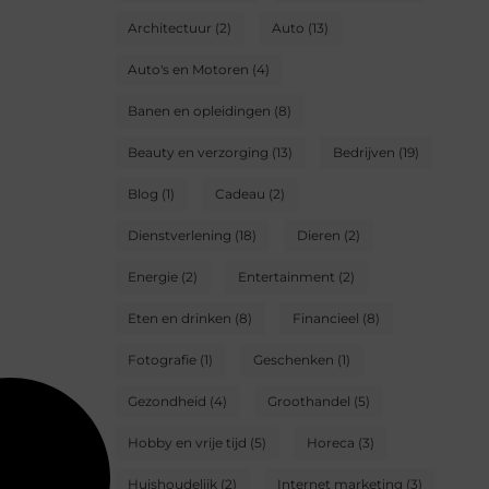
Architectuur
(2)
Auto
(13)
Auto's en Motoren
(4)
Banen en opleidingen
(8)
Beauty en verzorging
(13)
Bedrijven
(19)
Blog
(1)
Cadeau
(2)
Dienstverlening
(18)
Dieren
(2)
Energie
(2)
Entertainment
(2)
Eten en drinken
(8)
Financieel
(8)
Fotografie
(1)
Geschenken
(1)
Gezondheid
(4)
Groothandel
(5)
Hobby en vrije tijd
(5)
Horeca
(3)
Huishoudelijk
(2)
Internet marketing
(3)