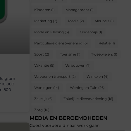
Kinderen
(1)
Management
(1)
Marketing
(2)
Media
(2)
Meubels
(1)
Mode en Kleding
(5)
Onderwijs
(1)
Particuliere dienstverlening
(6)
Relatie
(1)
Sport
(2)
Toerisme
(1)
Tweewielers
(1)
Vakantie
(5)
Verbouwen
(7)
Vervoer en transport
(2)
Winkelen
(4)
Belgium
r 10.000
Woningen
(14)
Woning en Tuin
(26)
an 800
Zakelijk
(6)
Zakelijke dienstverlening
(16)
Zorg
(10)
MEDIA EN BEROEMDHEDEN
Goed voorbereid naar werk gaan