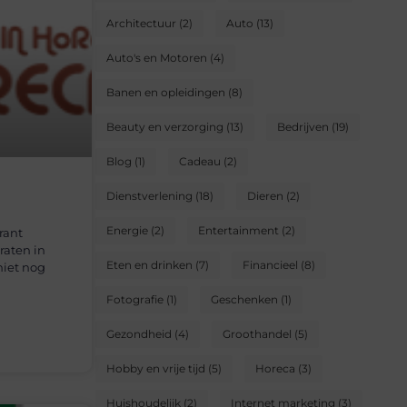
Architectuur
(2)
Auto
(13)
Auto's en Motoren
(4)
Banen en opleidingen
(8)
Beauty en verzorging
(13)
Bedrijven
(19)
Blog
(1)
Cadeau
(2)
Dienstverlening
(18)
Dieren
(2)
Energie
(2)
Entertainment
(2)
rant
raten in
Eten en drinken
(7)
Financieel
(8)
niet nog
Fotografie
(1)
Geschenken
(1)
Gezondheid
(4)
Groothandel
(5)
Hobby en vrije tijd
(5)
Horeca
(3)
Huishoudelijk
(2)
Internet marketing
(3)