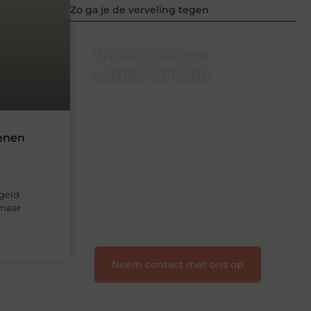
Zo ga je de verveling tegen
Word deel van
Lebestiaire.be
Lebestiaire.be is dé plek waar
creativiteit, schrijven en lezen
samenkomen. Heb je een passie voor
ienen
bloggen, verhalen vertellen of gewoon
het ontdekken van inspirerende
content? Dan hoor jij bij ons!
❝
Samen maken we bloggen
 geld
toegankelijk, creatief en leuk voor
 maar
iedereen
❞
Neem contact met ons op