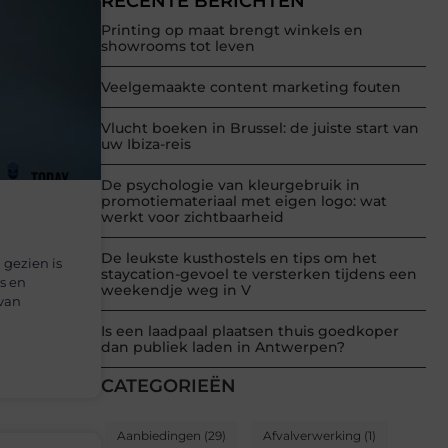
RECENTE BERICHTEN
Printing op maat brengt winkels en
showrooms tot leven
Veelgemaakte content marketing fouten
Vlucht boeken in Brussel: de juiste start van
uw Ibiza-reis
De psychologie van kleurgebruik in
promotiemateriaal met eigen logo: wat
werkt voor zichtbaarheid
De leukste kusthostels en tips om het
gezien is
staycation-gevoel te versterken tijdens een
s en
weekendje weg in V
van
Is een laadpaal plaatsen thuis goedkoper
dan publiek laden in Antwerpen?
CATEGORIEËN
Aanbiedingen
(29)
Afvalverwerking
(1)