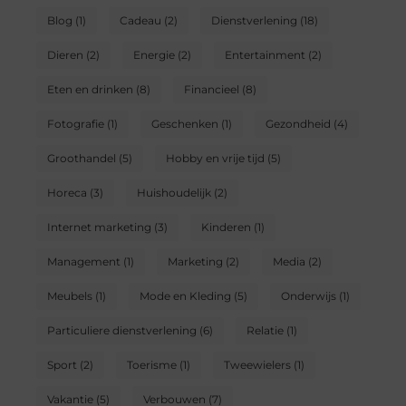
Blog
(1)
Cadeau
(2)
Dienstverlening
(18)
Dieren
(2)
Energie
(2)
Entertainment
(2)
Eten en drinken
(8)
Financieel
(8)
Fotografie
(1)
Geschenken
(1)
Gezondheid
(4)
Groothandel
(5)
Hobby en vrije tijd
(5)
Horeca
(3)
Huishoudelijk
(2)
Internet marketing
(3)
Kinderen
(1)
Management
(1)
Marketing
(2)
Media
(2)
Meubels
(1)
Mode en Kleding
(5)
Onderwijs
(1)
Particuliere dienstverlening
(6)
Relatie
(1)
Sport
(2)
Toerisme
(1)
Tweewielers
(1)
Vakantie
(5)
Verbouwen
(7)