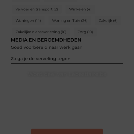
Vervoer en transport
(2)
Winkelen
(4)
Woningen
(14)
Woning en Tuin
(26)
Zakelijk
(6)
Zakelijke dienstverlening
(16)
Zorg
(10)
MEDIA EN BEROEMDHEDEN
Goed voorbereid naar werk gaan
Zo ga je de verveling tegen
Word deel van Lebestiaire.be
Lebestiaire.be is dé plek waar creativiteit, schrijven en
lezen samenkomen. Heb je een passie voor bloggen,
verhalen vertellen of gewoon het ontdekken van
inspirerende content? Dan hoor jij bij ons!
❝
Samen maken we bloggen toegankelijk, creatief
en leuk voor iedereen
❞