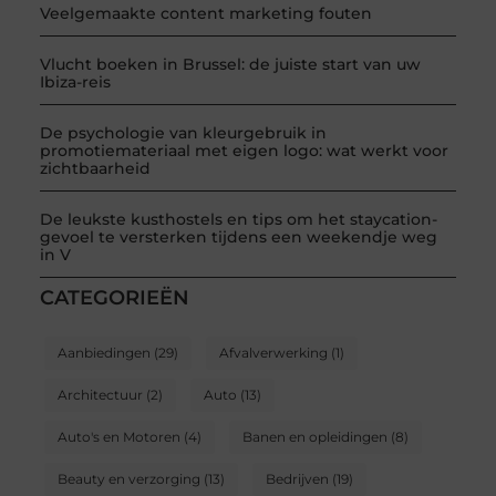
Veelgemaakte content marketing fouten
Vlucht boeken in Brussel: de juiste start van uw
Ibiza-reis
De psychologie van kleurgebruik in
promotiemateriaal met eigen logo: wat werkt voor
zichtbaarheid
De leukste kusthostels en tips om het staycation-
gevoel te versterken tijdens een weekendje weg
in V
CATEGORIEËN
Aanbiedingen
(29)
Afvalverwerking
(1)
Architectuur
(2)
Auto
(13)
Auto's en Motoren
(4)
Banen en opleidingen
(8)
Beauty en verzorging
(13)
Bedrijven
(19)