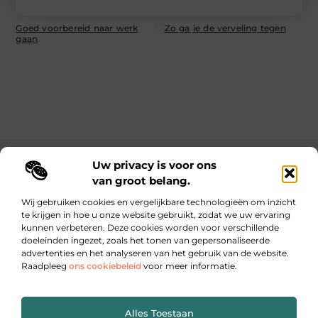
Goed voorbereid naar werk
Zo ga je de verveling tegen
gaan
Uw privacy is voor ons
Main Links
van groot belang.
Nederlandse linkbuilding: de sleutel tot online autoriteit en betere vindbaarheid
Inkomsten genereren met je website: zo maak je van jouw online platform een winstmachine
Wij gebruiken cookies en vergelijkbare technologieën om inzicht
te krijgen in hoe u onze website gebruikt, zodat we uw ervaring
kunnen verbeteren. Deze cookies worden voor verschillende
Dagelijks inspiratie, inzichten en tips op lebestiaire.be
doeleinden ingezet, zoals het tonen van gepersonaliseerde
Waar kleine ideeën grote impact maken.
advertenties en het analyseren van het gebruik van de website.
Raadpleeg
ons cookiebeleid
voor meer informatie.
Website index
Cookiebeleid (EU)
Alles Toestaan