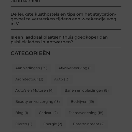
zichtbaarheid
De leukste kusthostels en tips om het staycation-
gevoel te versterken tijdens een weekendje weg
in V
Is een laadpaal plaatsen thuis goedkoper dan
publiek laden in Antwerpen?
CATEGORIEËN
Aanbiedingen
(29)
Afvalverwerking
(1)
Architectuur
(2)
Auto
(13)
Auto's en Motoren
(4)
Banen en opleidingen
(8)
Beauty en verzorging
(13)
Bedrijven
(19)
Blog
(1)
Cadeau
(2)
Dienstverlening
(18)
Dieren
(2)
Energie
(2)
Entertainment
(2)