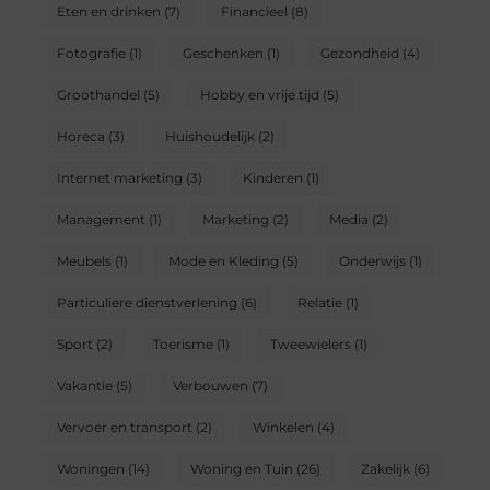
Eten en drinken
(7)
Financieel
(8)
Fotografie
(1)
Geschenken
(1)
Gezondheid
(4)
Groothandel
(5)
Hobby en vrije tijd
(5)
Horeca
(3)
Huishoudelijk
(2)
Internet marketing
(3)
Kinderen
(1)
Management
(1)
Marketing
(2)
Media
(2)
Meubels
(1)
Mode en Kleding
(5)
Onderwijs
(1)
Particuliere dienstverlening
(6)
Relatie
(1)
Sport
(2)
Toerisme
(1)
Tweewielers
(1)
Vakantie
(5)
Verbouwen
(7)
Vervoer en transport
(2)
Winkelen
(4)
Woningen
(14)
Woning en Tuin
(26)
Zakelijk
(6)