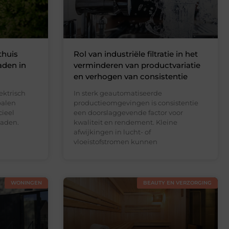
thuis
Rol van industriële filtratie in het
aden in
verminderen van productvariatie
en verhogen van consistentie
ektrisch
In sterk geautomatiseerde
palen
productieomgevingen is consistentie
cieel
een doorslaggevende factor voor
laden.
kwaliteit en rendement. Kleine
afwijkingen in lucht- of
vloeistofstromen kunnen
WONINGEN
BEAUTY EN VERZORGING