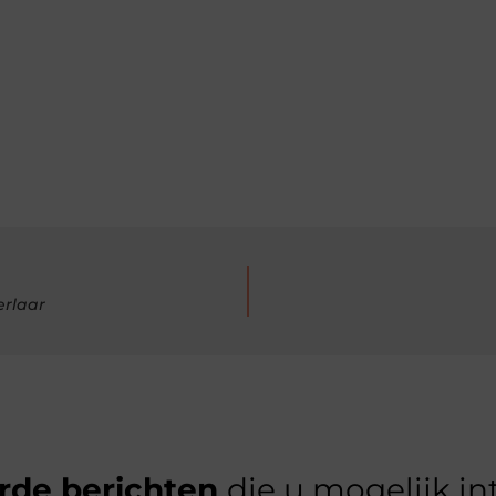
erlaar
rde berichten
die u mogelijk in