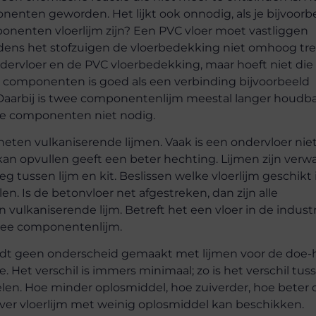
onenten geworden. Het lijkt ook onnodig, als je bijvoorb
onenten vloerlijm zijn? Een PVC vloer moet vastliggen
ijdens het stofzuigen de vloerbedekking niet omhoog tre
rvloer en de PVC vloerbedekking, maar hoeft niet die
wee componenten is goed als een verbinding bijvoorbeeld
aarbij is twee componentenlijm meestal langer houdba
wee componenten niet nodig.
heten vulkaniserende lijmen. Vaak is een ondervloer nie
s kan opvullen geeft een beter hechting. Lijmen zijn verw
g tussen lijm en kit. Beslissen welke vloerlijm geschikt i
n. Is de betonvloer net afgestreken, dan zijn alle
n vulkaniserende lijm. Betreft het een vloer in de indust
wee componentenlijm.
 wordt geen onderscheid gemaakt met lijmen voor de doe-
ie. Het verschil is immers minimaal; zo is het verschil tus
len. Hoe minder oplosmiddel, hoe zuiverder, hoe beter 
 over vloerlijm met weinig oplosmiddel kan beschikken.