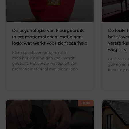
De psychologie van kleurgebruik
De leukst
in promotiemateriaal met eigen
het stayc
logo: wat werkt voor zichtbaarheid
versterke
weg in V
Kleur speelt een grotere rol in
merkherkenning dan vaak wordt
De frisse z
gedacht. Het eerste wat opvalt aan
golven en 
promotiemateriaal met eigen logo
korte trip 
BLOG