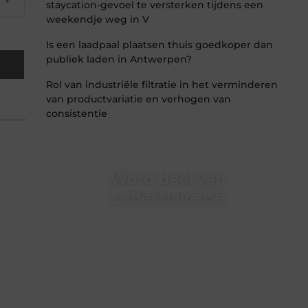
staycation-gevoel te versterken tijdens een
weekendje weg in V
Is een laadpaal plaatsen thuis goedkoper dan
publiek laden in Antwerpen?
Rol van industriële filtratie in het verminderen
van productvariatie en verhogen van
consistentie
Word deel van
Lebestiaire.be
Lebestiaire.be is dé plek waar creativiteit,
schrijven en lezen samenkomen. Heb je een
passie voor bloggen, verhalen vertellen of
gewoon het ontdekken van inspirerende
content? Dan hoor jij bij ons!
❝
Samen maken we bloggen toegankelijk,