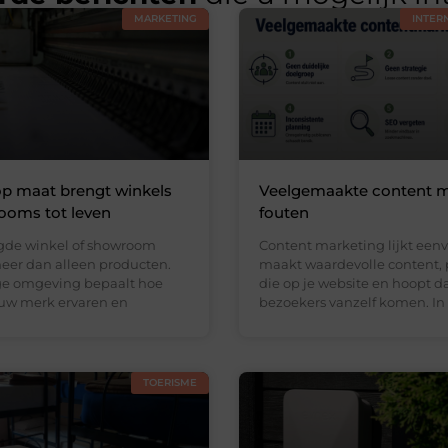
MARKETING
INTER
op maat brengt winkels
Veelgemaakte content m
ooms tot leven
fouten
gde winkel of showroom
Content marketing lijkt eenv
eer dan alleen producten.
maakt waardevolle content, 
ge omgeving bepaalt hoe
die op je website en hoopt d
uw merk ervaren en
bezoekers vanzelf komen. In
TOERISME