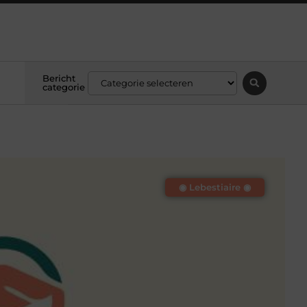
Bericht
categorie
◉ Lebestiaire ◉