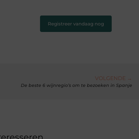
creatief en leuk voor iedereen
❞
Registreer vandaag nog
VOLGENDE →
De beste 6 wijnregio’s om te bezoeken in Spanje
teresseren.