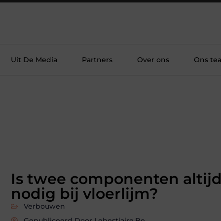
Uit De Media
Partners
Over ons
Ons te
Is twee componenten altij
nodig bij vloerlijm?
Verbouwen
Gepubliceerd Door Lebestiaire.be