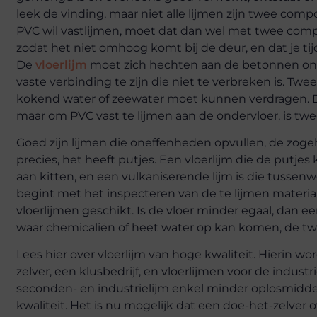
leek de vinding, maar niet alle lijmen zijn twee comp
PVC wil vastlijmen, moet dat dan wel met twee comp
zodat het niet omhoog komt bij de deur, en dat je t
De
vloerlijm
moet zich hechten aan de betonnen onde
vaste verbinding te zijn die niet te verbreken is. T
kokend water of zeewater moet kunnen verdragen. D
maar om PVC vast te lijmen aan de ondervloer, is t
Goed zijn lijmen die oneffenheden opvullen, de zoge
precies, het heeft putjes. Een vloerlijm die de putje
aan kitten, en een vulkaniserende lijm is die tussenwe
begint met het inspecteren van de te lijmen materiale
vloerlijmen geschikt. Is de vloer minder egaal, dan ee
waar chemicaliën of heet water op kan komen, de t
Lees hier over vloerlijm van hoge kwaliteit. Hierin
zelver, een klusbedrijf, en vloerlijmen voor de industr
seconden- en industrielijm enkel minder oplosmidde
kwaliteit. Het is nu mogelijk dat een doe-het-zelver