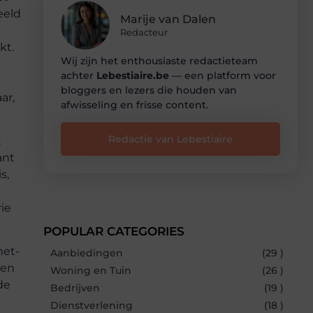
eeld
Marije van Dalen
Redacteur
kt.
Wij zijn het enthousiaste redactieteam
achter
Lebestiaire.be
— een platform voor
bloggers en lezers die houden van
ar,
afwisseling en frisse content.
Redactie van Lebestiaire
t
ant
s,
rie
POPULAR CATEGORIES
het-
Aanbiedingen
(29 )
sen
Woning en Tuin
(26 )
de
Bedrijven
(19 )
Dienstverlening
(18 )