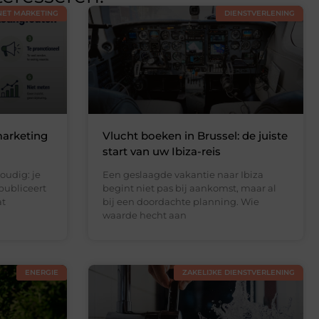
NET MARKETING
DIENSTVERLENING
arketing
Vlucht boeken in Brussel: de juiste
start van uw Ibiza-reis
oudig: je
Een geslaagde vakantie naar Ibiza
publiceert
begint niet pas bij aankomst, maar al
at
bij een doordachte planning. Wie
waarde hecht aan
ENERGIE
ZAKELIJKE DIENSTVERLENING