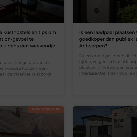
e kusthostels en tips om
Is een laadpaal plaatsen 
ation-gevoel te
goedkoper dan publiek l
n tijdens een weekendje
Antwerpen?
Steeds meer gezinnen die el
rijden, vragen zich af of laad
eelucht, het geluid van de
plaatsen in Antwerpen finan
een weidse horizon: een
interessanter is dan publiek 
naar de Vlaamse kust zorgt
WONING EN TUIN