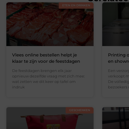
ETEN EN DRINKEN
Vlees online bestellen helpt je
Printing 
klaar te zijn voor de feestdagen
en showr
De feestdagen brengen elk jaar
Een verzor
opnieuw dezelfde vraag met zich mee:
verkoopt m
wat zetten we dit keer op tafel om
De volledi
indruk
bezoekers 
GESCHENKEN