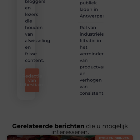
bloggers
publiek
en
laden in
lezers
Antwerpen?
die
Rol van
houden
industriële
van
filtratie in
afwisseling
het
en
verminderen
frisse
van
content.
productvariatie
en
Redactie
verhogen
van
Lebestiaire
van
consistentie
Gerelateerde berichten
die u mogelijk
interesseren.
ETEN EN DRINKEN