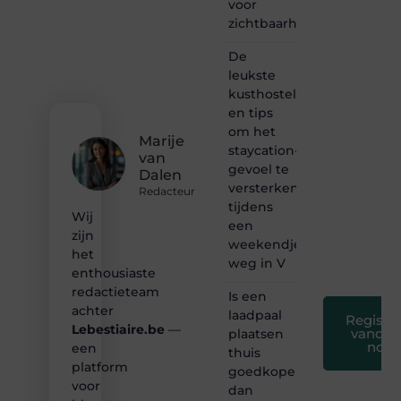
voor
content?
Dan
zichtbaarheid
hoor jij
bij ons!
De
leukste
❝
kusthostels
Samen
en tips
maken
om het
we
Marije
bloggen
staycation-
van
toegankelijk,
gevoel te
Dalen
creatief
versterken
Redacteur
en
tijdens
leuk
Wij
een
voor
zijn
weekendje
iedereen
het
❞
weg in V
enthousiaste
redactieteam
Is een
achter
laadpaal
Registre
Lebestiaire.be
—
vandaa
plaatsen
nog
een
thuis
platform
goedkoper
voor
dan