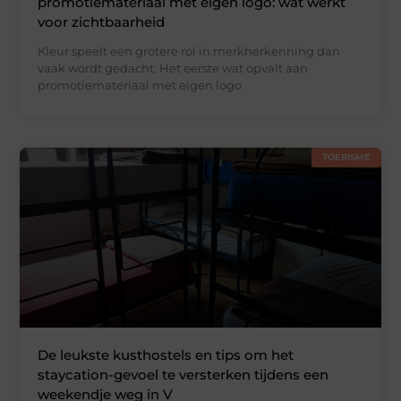
promotiemateriaal met eigen logo: wat werkt
voor zichtbaarheid
Kleur speelt een grotere rol in merkherkenning dan
vaak wordt gedacht. Het eerste wat opvalt aan
promotiemateriaal met eigen logo
TOERISME
De leukste kusthostels en tips om het
staycation-gevoel te versterken tijdens een
weekendje weg in V