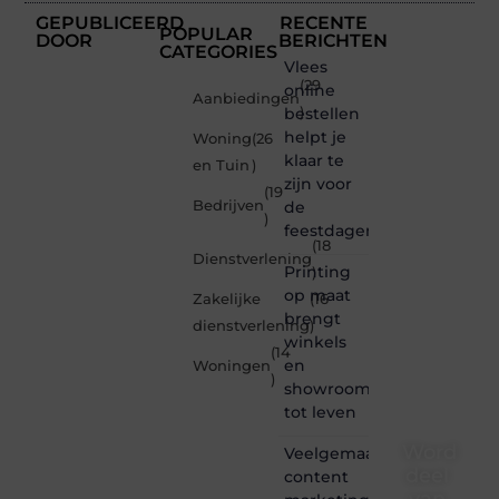
GEPUBLICEERD
RECENTE
POPULAR
DOOR
BERICHTEN
CATEGORIES
Vlees
(29
online
Aanbiedingen
bestellen
)
helpt je
Woning
(26
klaar te
en Tuin
)
zijn voor
(19
Bedrijven
de
)
feestdagen
(18
Dienstverlening
Printing
)
op maat
Zakelijke
(16
brengt
dienstverlening
)
winkels
(14
en
Woningen
)
showrooms
tot leven
Word
Veelgemaakte
deel
content