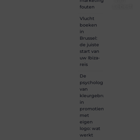
van
marketing
Lebestiai
fouten
Lebestiaire.be
Vlucht
is dé
boeken
plek
in
waar
Brussel:
creativiteit,
de juiste
schrijven
start van
en
lezen
uw Ibiza-
samenkomen.
reis
Heb je
een
De
passie
psychologie
voor
van
bloggen,
kleurgebruik
verhalen
in
vertellen
of
promotiemateriaal
gewoon
met
het
eigen
ontdekken
logo: wat
van
werkt
inspirerende