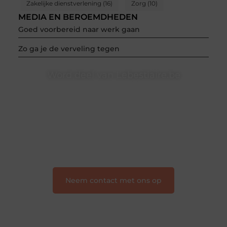
Zakelijke dienstverlening
(16)
Zorg
(10)
MEDIA EN BEROEMDHEDEN
Goed voorbereid naar werk gaan
Zo ga je de verveling tegen
Word deel van Lebestiaire.be
Lebestiaire.be is dé plek waar creativiteit, schrijven en
lezen samenkomen. Heb je een passie voor bloggen,
verhalen vertellen of gewoon het ontdekken van
inspirerende content? Dan hoor jij bij ons!
❝
Samen maken we bloggen toegankelijk, creatief
en leuk voor iedereen
❞
Neem contact met ons op