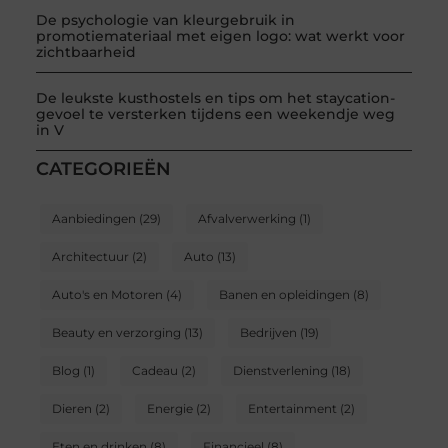
De psychologie van kleurgebruik in
promotiemateriaal met eigen logo: wat werkt voor
zichtbaarheid
De leukste kusthostels en tips om het staycation-
gevoel te versterken tijdens een weekendje weg
in V
CATEGORIEËN
Aanbiedingen
(29)
Afvalverwerking
(1)
Architectuur
(2)
Auto
(13)
Auto's en Motoren
(4)
Banen en opleidingen
(8)
Beauty en verzorging
(13)
Bedrijven
(19)
Blog
(1)
Cadeau
(2)
Dienstverlening
(18)
Dieren
(2)
Energie
(2)
Entertainment
(2)
Eten en drinken
(8)
Financieel
(8)