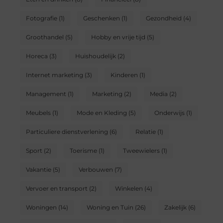
Fotografie
(1)
Geschenken
(1)
Gezondheid
(4)
Groothandel
(5)
Hobby en vrije tijd
(5)
Horeca
(3)
Huishoudelijk
(2)
Internet marketing
(3)
Kinderen
(1)
Management
(1)
Marketing
(2)
Media
(2)
Meubels
(1)
Mode en Kleding
(5)
Onderwijs
(1)
Particuliere dienstverlening
(6)
Relatie
(1)
Sport
(2)
Toerisme
(1)
Tweewielers
(1)
Vakantie
(5)
Verbouwen
(7)
Vervoer en transport
(2)
Winkelen
(4)
Woningen
(14)
Woning en Tuin
(26)
Zakelijk
(6)