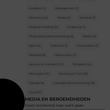
Kinderen
(1)
Management
(1)
Marketing
(2)
Media
(2)
Meubels
(1)
Mode en Kleding
(5)
Onderwijs
(1)
Particuliere dienstverlening
(6)
Relatie
(1)
Sport
(2)
Toerisme
(1)
Tweewielers
(1)
Vakantie
(5)
Verbouwen
(7)
Vervoer en transport
(2)
Winkelen
(4)
Woningen
(14)
Woning en Tuin
(26)
Zakelijk
(6)
Zakelijke dienstverlening
(16)
Zorg
(10)
MEDIA EN BEROEMDHEDEN
Goed voorbereid naar werk gaan