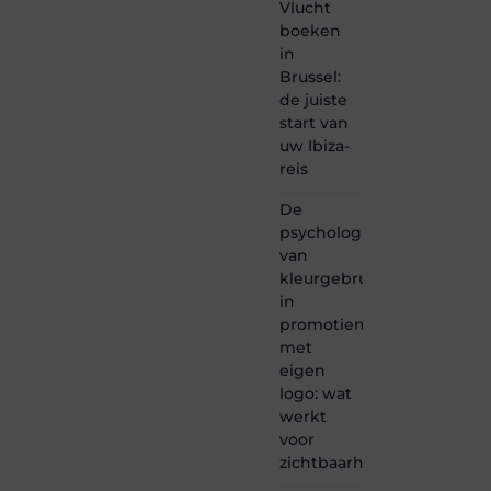
Lebestiaire.be
Vlucht
is dé
boeken
plek
in
waar
Brussel:
creativiteit,
de juiste
schrijven
start van
en
lezen
uw Ibiza-
samenkomen.
reis
Heb je
een
De
passie
psychologie
voor
van
bloggen,
kleurgebruik
verhalen
in
vertellen
of
promotiemateriaal
gewoon
met
het
eigen
ontdekken
logo: wat
van
werkt
inspirerende
voor
content?
Dan
zichtbaarheid
hoor jij