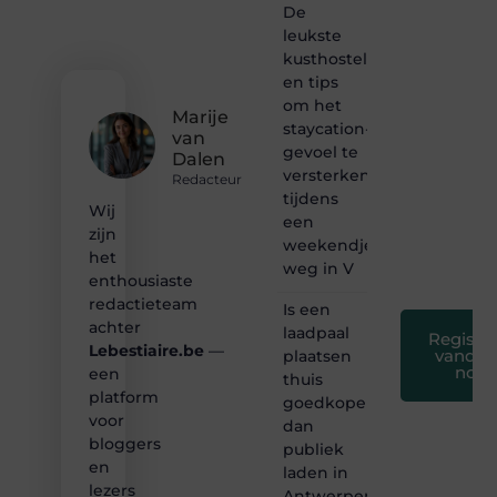
bij ons!
De
leukste
❝
kusthostels
Samen
en tips
maken
om het
we
Marije
bloggen
staycation-
van
toegankelijk,
gevoel te
Dalen
creatief
versterken
Redacteur
en
tijdens
leuk
Wij
een
voor
zijn
weekendje
iedereen
het
❞
weg in V
enthousiaste
redactieteam
Is een
achter
laadpaal
Registre
Lebestiaire.be
—
vandaa
plaatsen
nog
een
thuis
platform
goedkoper
voor
dan
bloggers
publiek
en
laden in
lezers
Antwerpen?