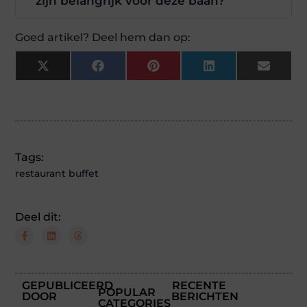
zijn belangrijk voor deze baan?
Goed artikel? Deel hem dan op:
X
Facebook
Pinterest
LinkedIn
Email
(Twitter)
Tags:
restaurant buffet
Deel dit:
GEPUBLICEERD
RECENTE
POPULAR
DOOR
BERICHTEN
CATEGORIES