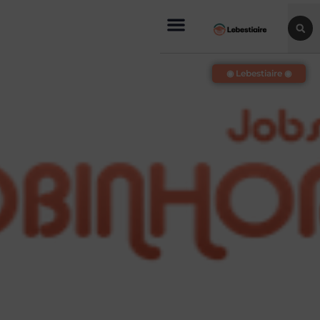
◉ Lebestiaire ◉