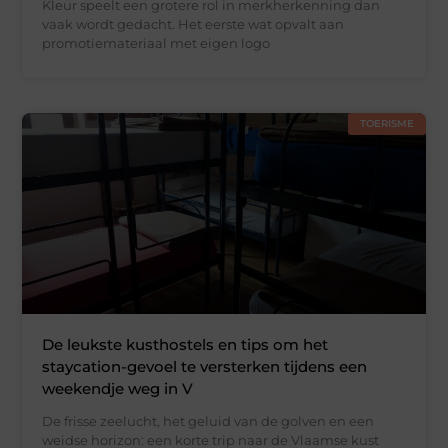
Kleur speelt een grotere rol in merkherkenning dan
vaak wordt gedacht. Het eerste wat opvalt aan
promotiemateriaal met eigen logo
TOERISME
De leukste kusthostels en tips om het
staycation-gevoel te versterken tijdens een
weekendje weg in V
De frisse zeelucht, het geluid van de golven en een
weidse horizon: een korte trip naar de Vlaamse kust