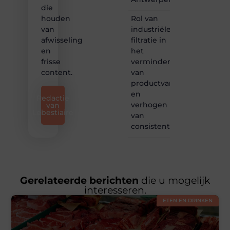
die
Rol van
houden
industriële
van
filtratie in
afwisseling
het
en
verminderen
frisse
van
content.
productvariatie
en
Redactie
verhogen
van
Lebestiaire
van
consistentie
Gerelateerde berichten
die u mogelijk
interesseren.
ETEN EN DRINKEN