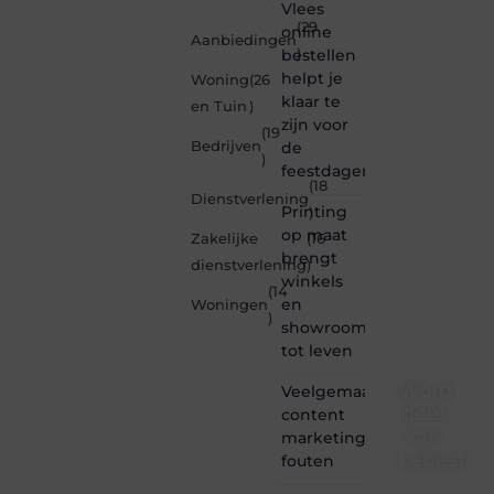
Vlees
(29
online
Aanbiedingen
bestellen
)
helpt je
Woning
(26
klaar te
en Tuin
)
zijn voor
(19
Bedrijven
de
)
feestdagen
(18
Dienstverlening
Printing
)
op maat
Zakelijke
(16
brengt
dienstverlening
)
winkels
(14
en
Woningen
)
showrooms
tot leven
Word
Veelgemaakte
deel
content
van
marketing
Lebestiai
fouten