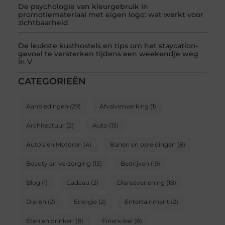
De psychologie van kleurgebruik in
promotiemateriaal met eigen logo: wat werkt voor
zichtbaarheid
De leukste kusthostels en tips om het staycation-
gevoel te versterken tijdens een weekendje weg
in V
CATEGORIEËN
Aanbiedingen
(29)
Afvalverwerking
(1)
Architectuur
(2)
Auto
(13)
Auto's en Motoren
(4)
Banen en opleidingen
(8)
Beauty en verzorging
(13)
Bedrijven
(19)
Blog
(1)
Cadeau
(2)
Dienstverlening
(18)
Dieren
(2)
Energie
(2)
Entertainment
(2)
Eten en drinken
(8)
Financieel
(8)