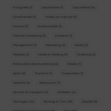
Fotografie
(1)
Geschenken
(1)
Gezondheid
(4)
Groothandel
(5)
Hobby en vrije tijd
(5)
Horeca
(3)
Huishoudelijk
(2)
Internet marketing
(3)
Kinderen
(1)
Management
(1)
Marketing
(2)
Media
(2)
Meubels
(1)
Mode en Kleding
(5)
Onderwijs
(1)
Particuliere dienstverlening
(6)
Relatie
(1)
Sport
(2)
Toerisme
(1)
Tweewielers
(1)
Vakantie
(5)
Verbouwen
(7)
Vervoer en transport
(2)
Winkelen
(4)
Woningen
(14)
Woning en Tuin
(26)
Zakelijk
(6)
Zakelijke dienstverlening
(16)
Zorg
(10)