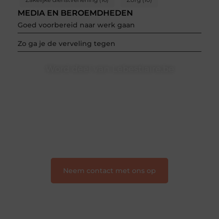
MEDIA EN BEROEMDHEDEN
Goed voorbereid naar werk gaan
Zo ga je de verveling tegen
Word deel van Lebestiaire.be
Lebestiaire.be is dé plek waar creativiteit, schrijven en
lezen samenkomen. Heb je een passie voor bloggen,
verhalen vertellen of gewoon het ontdekken van
inspirerende content? Dan hoor jij bij ons!
❝
Samen maken we bloggen toegankelijk, creatief
en leuk voor iedereen
❞
Neem contact met ons op