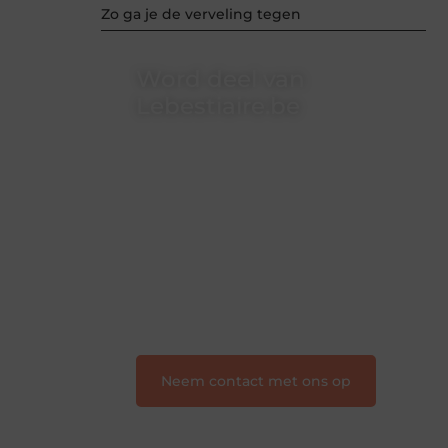
Zo ga je de verveling tegen
Word deel van
Lebestiaire.be
Lebestiaire.be is dé plek waar
creativiteit, schrijven en lezen
samenkomen. Heb je een passie voor
bloggen, verhalen vertellen of gewoon
het ontdekken van inspirerende
content? Dan hoor jij bij ons!
❝
Samen maken we bloggen
toegankelijk, creatief en leuk voor
iedereen
❞
Neem contact met ons op