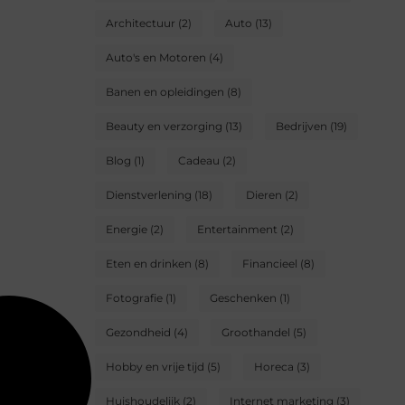
Architectuur
(2)
Auto
(13)
Auto's en Motoren
(4)
Banen en opleidingen
(8)
Beauty en verzorging
(13)
Bedrijven
(19)
Blog
(1)
Cadeau
(2)
Dienstverlening
(18)
Dieren
(2)
Energie
(2)
Entertainment
(2)
Eten en drinken
(8)
Financieel
(8)
Fotografie
(1)
Geschenken
(1)
Gezondheid
(4)
Groothandel
(5)
Hobby en vrije tijd
(5)
Horeca
(3)
Huishoudelijk
(2)
Internet marketing
(3)