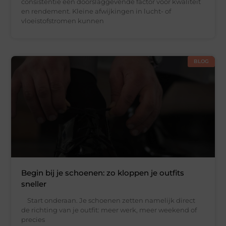
consistentie een doorslaggevende factor voor kwaliteit
en rendement. Kleine afwijkingen in lucht- of
vloeistofstromen kunnen
BLOG
Begin bij je schoenen: zo kloppen je outfits
sneller
Start onderaan. Je schoenen zetten namelijk direct
de richting van je outfit: meer werk, meer weekend of
precies