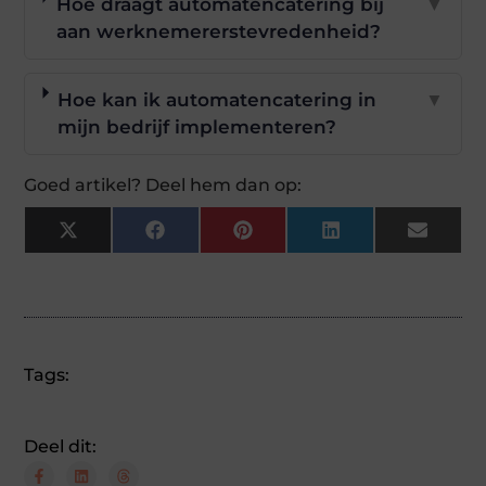
Hoe draagt automatencatering bij
▼
aan werknemererstevredenheid?
Hoe kan ik automatencatering in
▼
mijn bedrijf implementeren?
Goed artikel? Deel hem dan op:
X
Facebook
Pinterest
LinkedIn
Email
(Twitter)
Tags:
Deel dit: