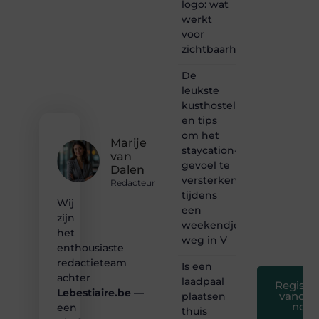
logo: wat
van
werkt
inspirerende
voor
content?
Dan
zichtbaarheid
hoor jij
bij ons!
De
leukste
❝
kusthostels
Samen
en tips
maken
om het
we
Marije
bloggen
staycation-
van
toegankelijk,
gevoel te
Dalen
creatief
versterken
Redacteur
en
tijdens
leuk
Wij
een
voor
zijn
weekendje
iedereen
het
❞
weg in V
enthousiaste
redactieteam
Is een
achter
laadpaal
Registre
Lebestiaire.be
—
vandaa
plaatsen
nog
een
thuis