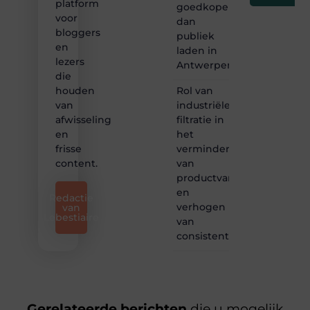
platform
goedkoper
voor
dan
bloggers
publiek
en
laden in
lezers
Antwerpen?
die
Rol van
houden
industriële
van
filtratie in
afwisseling
het
en
verminderen
frisse
van
content.
productvariatie
en
Redactie
verhogen
van
Lebestiaire
van
consistentie
Gerelateerde berichten
die u mogelijk