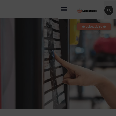
◉ Lebestiaire ◉