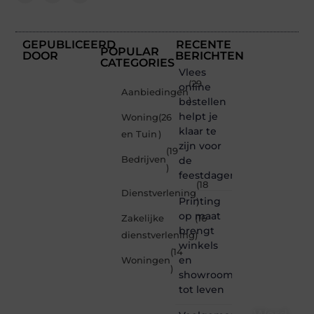
GEPUBLICEERD
RECENTE
POPULAR
DOOR
BERICHTEN
CATEGORIES
Vlees
(29
online
Aanbiedingen
bestellen
)
helpt je
Woning
(26
klaar te
en Tuin
)
zijn voor
(19
Bedrijven
de
)
feestdagen
(18
Dienstverlening
Printing
)
op maat
Zakelijke
(16
brengt
dienstverlening
)
winkels
(14
en
Woningen
)
showrooms
tot leven