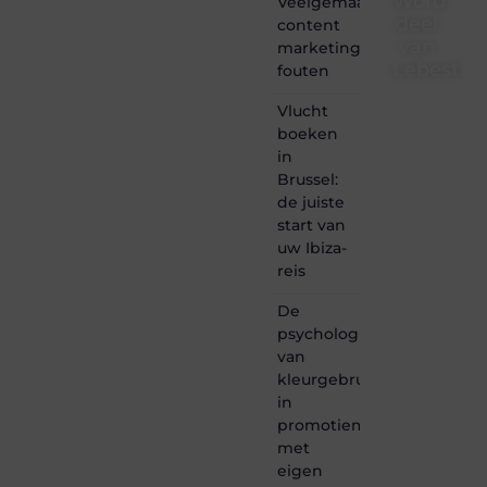
Word
Veelgemaakte
deel
content
van
marketing
Lebestiai
fouten
Lebestiaire.be
Vlucht
is dé
boeken
plek
in
waar
Brussel:
creativiteit,
de juiste
schrijven
start van
en
lezen
uw Ibiza-
samenkomen.
reis
Heb je
een
De
passie
psychologie
voor
van
bloggen,
kleurgebruik
verhalen
in
vertellen
of
promotiemateriaal
gewoon
met
het
eigen
ontdekken