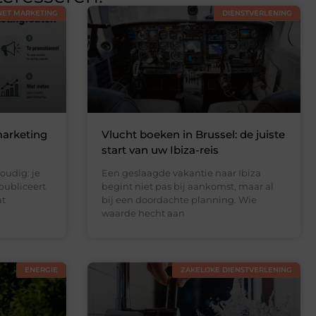
NET MARKETING
DIENSTVERLENING
arketing
Vlucht boeken in Brussel: de juiste
start van uw Ibiza-reis
oudig: je
Een geslaagde vakantie naar Ibiza
publiceert
begint niet pas bij aankomst, maar al
at
bij een doordachte planning. Wie
waarde hecht aan
ENERGIE
ZAKELIJKE DIENSTVERLENING