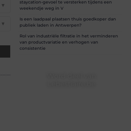
staycation-gevoel te versterken tijdens een
▼
weekendje weg in V
Is een laadpaal plaatsen thuis goedkoper dan
▼
publiek laden in Antwerpen?
Rol van industriële filtratie in het verminderen
van productvariatie en verhogen van
consistentie
Word deel van
Lebestiaire.be
Lebestiaire.be is dé plek waar creativiteit,
schrijven en lezen samenkomen. Heb je een
passie voor bloggen, verhalen vertellen of
gewoon het ontdekken van inspirerende
content? Dan hoor jij bij ons!
❝
Samen maken we bloggen toegankelijk,