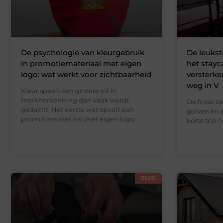
De psychologie van kleurgebruik
De leukst
in promotiemateriaal met eigen
het stayc
logo: wat werkt voor zichtbaarheid
versterke
weg in V
Kleur speelt een grotere rol in
merkherkenning dan vaak wordt
De frisse z
gedacht. Het eerste wat opvalt aan
golven en 
promotiemateriaal met eigen logo
korte trip 
BLOG