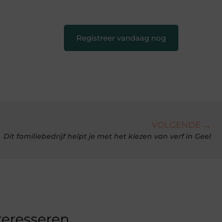
creatief en leuk voor iedereen
❞
Registreer vandaag nog
VOLGENDE →
Dit familiebedrijf helpt je met het kiezen van verf in Geel
teresseren.