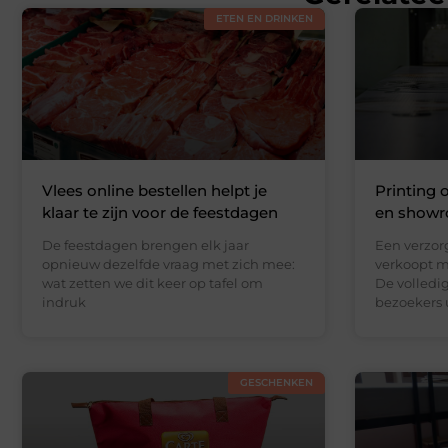
ETEN EN DRINKEN
Vlees online bestellen helpt je
Printing 
klaar te zijn voor de feestdagen
en showr
De feestdagen brengen elk jaar
Een verzor
opnieuw dezelfde vraag met zich mee:
verkoopt m
wat zetten we dit keer op tafel om
De volledi
indruk
bezoekers 
GESCHENKEN