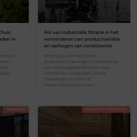
thuis
Rol van industriële filtratie in het
aden in
verminderen van productvariatie
en verhogen van consistentie
ektrisch
In sterk geautomatiseerde
palen
productieomgevingen is consistentie
cieel
een doorslaggevende factor voor
laden.
kwaliteit en rendement. Kleine
afwijkingen in lucht- of
vloeistofstromen kunnen
WONINGEN
BEAUTY EN VERZORGING