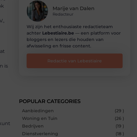
ok
Marije van Dalen
n
Redacteur
.,
Wij zijn het enthousiaste redactieteam
achter
Lebestiaire.be
— een platform voor
bloggers en lezers die houden van
afwisseling en frisse content.
at
Redactie van Lebestiaire
n is
POPULAR CATEGORIES
Aanbiedingen
(29 )
Woning en Tuin
(26 )
 kunt
Bedrijven
(19 )
Dienstverlening
(18 )