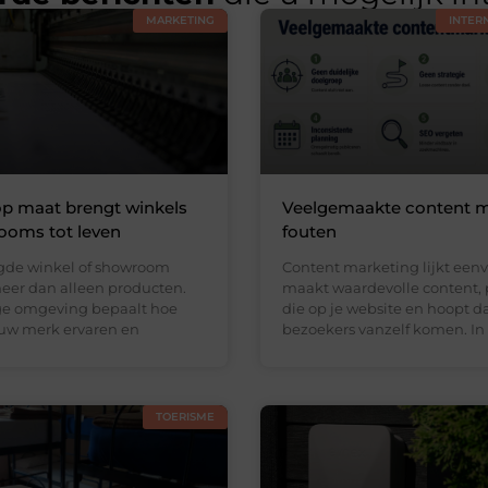
MARKETING
INTER
op maat brengt winkels
Veelgemaakte content m
ooms tot leven
fouten
gde winkel of showroom
Content marketing lijkt eenv
eer dan alleen producten.
maakt waardevolle content, 
ge omgeving bepaalt hoe
die op je website en hoopt d
uw merk ervaren en
bezoekers vanzelf komen. In
TOERISME