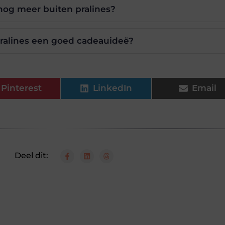
 nog meer buiten pralines?
ralines een goed cadeauideë?
Pinterest
LinkedIn
Email
Deel dit: