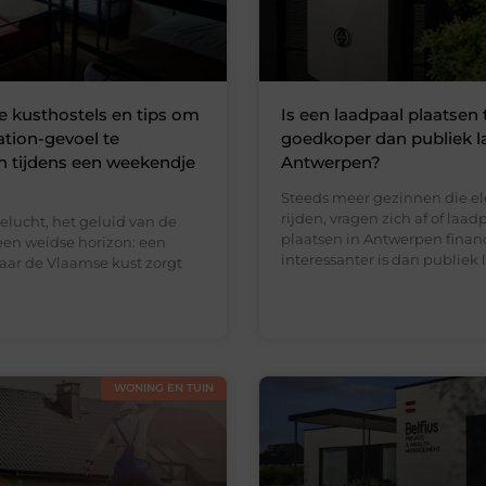
e kusthostels en tips om
Is een laadpaal plaatsen 
ation-gevoel te
goedkoper dan publiek l
n tijdens een weekendje
Antwerpen?
Steeds meer gezinnen die el
rijden, vragen zich af of laad
eelucht, het geluid van de
plaatsen in Antwerpen finan
een weidse horizon: een
interessanter is dan publiek 
naar de Vlaamse kust zorgt
WONING EN TUIN