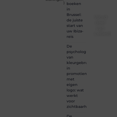
)
boeken
in
Brussel:
Word
de juiste
deel
start van
van
uw Ibiza-
Lebestiai
reis
Lebestiaire.be
De
is dé
psychologie
plek
van
waar
creativiteit,
kleurgebruik
schrijven
in
en
promotiemateriaal
lezen
met
samenkomen.
eigen
Heb je
logo: wat
een
passie
werkt
voor
voor
bloggen,
zichtbaarheid
verhalen
vertellen
De