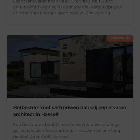
Loont renoveren financieel? Die vraag stelt u zich
ongetwijfeld wanneer u de stijgende vastgoedprijzen
en strengere energie-eisen bekijkt. Een woning
WONINGEN
Herbestem met vertrouwen dankzij een ervaren
architect in Hasselt
Een bestaande bedrijfsruimte een nieuwe invulling
geven is vaak interessanter dan bouwen op een leeg
perceel. Je vertrekt van een