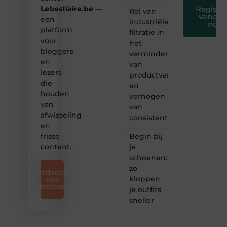
Registre
Lebestiaire.be
—
Rol van
vandaa
een
industriële
nog
platform
filtratie in
voor
het
bloggers
verminderen
en
van
lezers
productvariatie
die
en
houden
verhogen
van
van
afwisseling
consistentie
en
Begin bij
frisse
je
content.
schoenen:
zo
Redactie
kloppen
van
Lebestiaire
je outfits
sneller