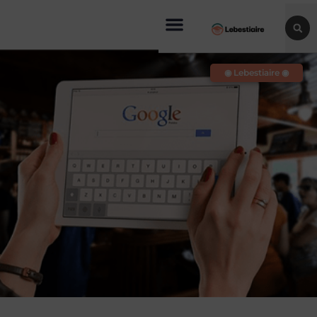
◉ Lebestiaire ◉