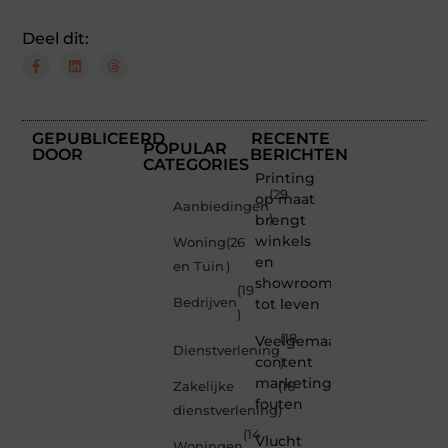
Deel dit:
GEPUBLICEERD
RECENTE
POPULAR
DOOR
BERICHTEN
CATEGORIES
Printing
(29
op maat
Aanbiedingen
brengt
)
winkels
Woning
(26
en
en Tuin
)
showrooms
(19
Bedrijven
tot leven
)
(18
Veelgemaakte
Dienstverlening
content
)
marketing
Zakelijke
(16
fouten
dienstverlening
)
(14
Vlucht
Woningen