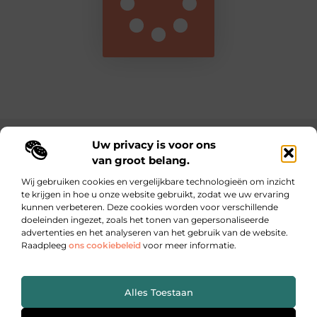
Uw privacy is voor ons
Main Links
van groot belang.
Nederlandse linkbuilding: de sleutel tot online autoriteit en betere vindbaarheid
Inkomsten genereren met je website: zo maak je van jouw online platform een winstmachine
Wij gebruiken cookies en vergelijkbare technologieën om inzicht
te krijgen in hoe u onze website gebruikt, zodat we uw ervaring
kunnen verbeteren. Deze cookies worden voor verschillende
Dagelijks inspiratie, inzichten en tips op lebestiaire.be
doeleinden ingezet, zoals het tonen van gepersonaliseerde
Waar kleine ideeën grote impact maken.
advertenties en het analyseren van het gebruik van de website.
Raadpleeg
ons cookiebeleid
voor meer informatie.
Website index
Cookiebeleid (EU)
Alles Toestaan
@2025 All Right Reserved. Design by