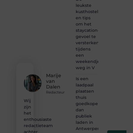
of
leukste
gewoon
kusthostels
het
ontdekken
en tips
van
om het
inspirerende
staycation-
content?
gevoel te
Dan
versterken
hoor jij
tijdens
bij ons!
een
❝
weekendje
Samen
weg in V
maken
Marije
we
Is een
van
bloggen
laadpaal
Dalen
toegankelijk,
plaatsen
creatief
Redacteur
thuis
en
Wij
leuk
goedkoper
zijn
voor
dan
het
iedereen
publiek
❞
enthousiaste
laden in
redactieteam
Antwerpen?
achter