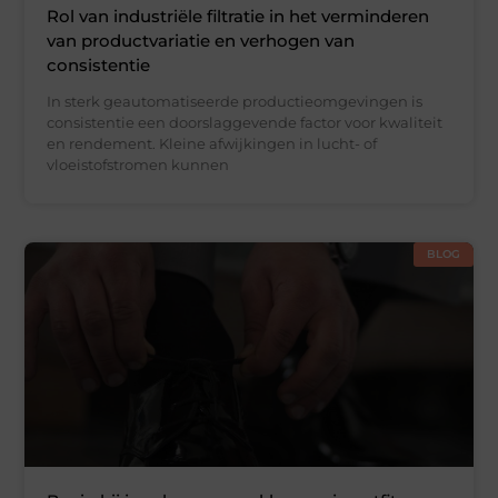
Rol van industriële filtratie in het verminderen
van productvariatie en verhogen van
consistentie
In sterk geautomatiseerde productieomgevingen is
consistentie een doorslaggevende factor voor kwaliteit
en rendement. Kleine afwijkingen in lucht- of
vloeistofstromen kunnen
BLOG