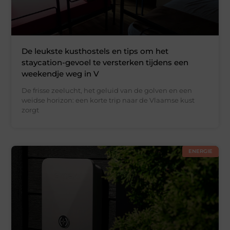
De leukste kusthostels en tips om het
staycation-gevoel te versterken tijdens een
weekendje weg in V
De frisse zeelucht, het geluid van de golven en een
weidse horizon: een korte trip naar de Vlaamse kust
zorgt
ENERGIE