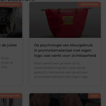
ENSTVERLENING
GESCHENKEN
 de juiste
De psychologie van kleurgebruik
in promotiemateriaal met eigen
logo: wat werkt voor zichtbaarheid
 Ibiza
, maar al
Kleur speelt een grotere rol in
. Wie
merkherkenning dan vaak wordt
gedacht. Het eerste wat opvalt aan
promotiemateriaal met eigen logo
ENSTVERLENING
BLOG