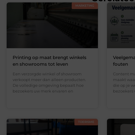
MARKETING
Printing op maat brengt winkels
Veelgema
en showrooms tot leven
fouten
Een verzorgde winkel of showroom
Content mar
verkoopt meer dan alleen producten.
maakt waar
De volledige omgeving bepaalt hoe
die op je w
bezoekers uw merk ervaren en
bezoekers 
TOERISME