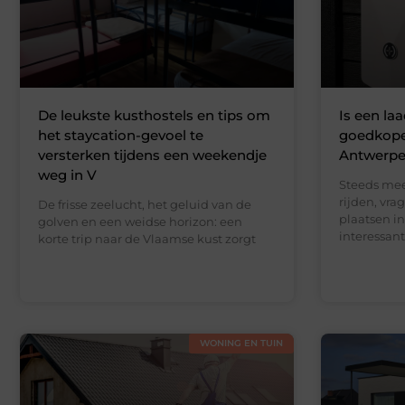
De leukste kusthostels en tips om
Is een la
het staycation-gevoel te
goedkoper
versterken tijdens een weekendje
Antwerp
weg in V
Steeds mee
rijden, vra
De frisse zeelucht, het geluid van de
plaatsen i
golven en een weidse horizon: een
interessant
korte trip naar de Vlaamse kust zorgt
WONING EN TUIN