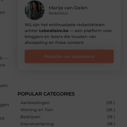
Marije van Dalen
een
Redacteur
Wij zijn het enthousiaste redactieteam
achter
Lebestiaire.be
— een platform voor
bloggers en lezers die houden van
afwisseling en frisse content.
Redactie van Lebestiaire
ch —
ers
wen.
POPULAR CATEGORIES
Aanbiedingen
(29 )
igen
Woning en Tuin
(26 )
Bedrijven
(19 )
ent
Dienstverlening
(18 )