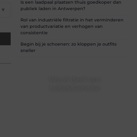
Is een laadpaal plaatsen thuis goedkoper dan
publiek laden in Antwerpen?
▼
Rol van industriële filtratie in het verminderen
van productvariatie en verhogen van
consistentie
Begin bij je schoenen: zo kloppen je outfits
sneller
Word deel van
Lebestiaire.be
Lebestiaire.be is dé plek waar creativiteit,
schrijven en lezen samenkomen. Heb je een
passie voor bloggen, verhalen vertellen of
gewoon het ontdekken van inspirerende
content? Dan hoor jij bij ons!
❝
Samen maken we bloggen toegankelijk,