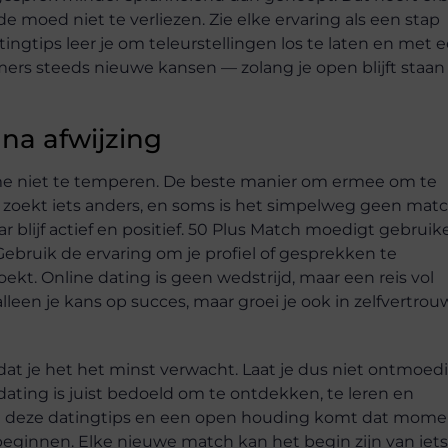
e moed niet te verliezen. Zie elke ervaring als een stap
atingtips leer je om teleurstellingen los te laten en met 
mmers steeds nieuwe kansen — zolang je open blijft staan
 na afwijzing
asme niet te temperen. De beste manier om ermee om te
en zoekt iets anders, en soms is het simpelweg geen mat
r blijf actief en positief. 50 Plus Match moedigt gebruik
 Gebruik de ervaring om je profiel of gesprekken te
oekt. Online dating is geen wedstrijd, maar een reis vol
leen je kans op succes, maar groei je ook in zelfvertrou
t je het het minst verwacht. Laat je dus niet ontmoed
 dating is juist bedoeld om te ontdekken, te leren en
 Met deze datingtips en een open houding komt dat mom
 te beginnen. Elke nieuwe match kan het begin zijn van iets