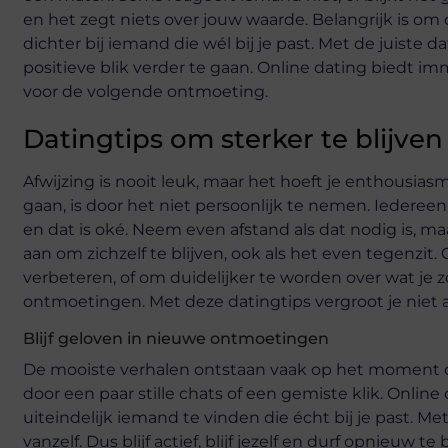
en het zegt niets over jouw waarde. Belangrijk is om d
dichter bij iemand die wél bij je past. Met de juiste d
positieve blik verder te gaan. Online dating biedt i
voor de volgende ontmoeting.
Datingtips om sterker te blijven
Afwijzing is nooit leuk, maar het hoeft je enthousi
gaan, is door het niet persoonlijk te nemen. Iedere
en dat is oké. Neem even afstand als dat nodig is, maa
aan om zichzelf te blijven, ook als het even tegenzit.
verbeteren, of om duidelijker te worden over wat je z
ontmoetingen. Met deze datingtips vergroot je niet al
Blijf geloven in nieuwe ontmoetingen
De mooiste verhalen ontstaan vaak op het moment da
door een paar stille chats of een gemiste klik. Online
uiteindelijk iemand te vinden die écht bij je past.
vanzelf. Dus blijf actief, blijf jezelf en durf opnieuw