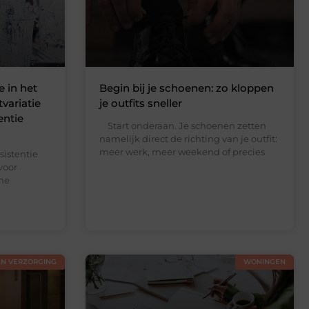
e in het
Begin bij je schoenen: zo kloppen
variatie
je outfits sneller
entie
Start onderaan. Je schoenen zetten
namelijk direct de richting van je outfit:
meer werk, meer weekend of precies
istentie
voor
ine
EN VERZORGING
WONINGEN