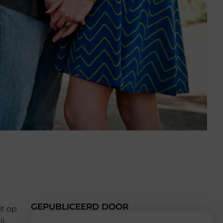
GEPUBLICEERD DOOR
it op
j,