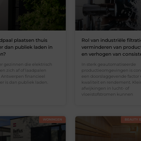
adpaal plaatsen thuis
Rol van industriële filtrati
 dan publiek laden in
verminderen van product
en?
en verhogen van consist
r gezinnen die elektrisch
In sterk geautomatiseerde
gen zich af of laadpalen
productieomgevingen is cons
n Antwerpen financieel
een doorslaggevende factor 
er is dan publiek laden.
kwaliteit en rendement. Kle
afwijkingen in lucht- of
vloeistofstromen kunnen
WONINGEN
BEAUTY 