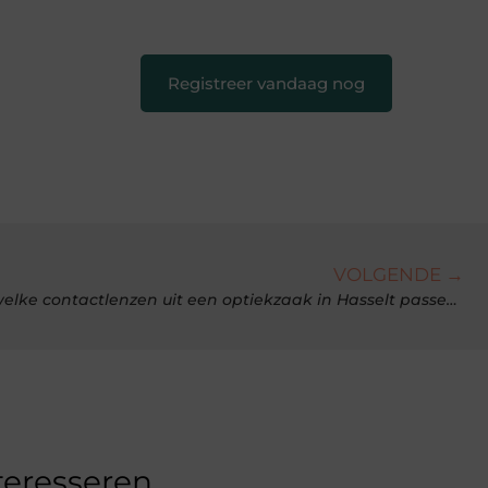
creatief en leuk voor iedereen
❞
Registreer vandaag nog
VOLGENDE →
Daglenzen of maandlenzen: welke contactlenzen uit een optiekzaak in Hasselt passen bij u?
teresseren.