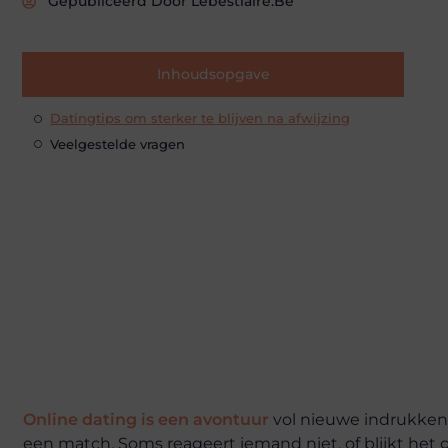
Gepubliceerd Door Lebestiaire.be
Inhoudsopgave
Datingtips om sterker te blijven na afwijzing
Veelgestelde vragen
Online dating is een avontuur
vol nieuwe indrukken, 
een match. Soms reageert iemand niet, of blijkt het