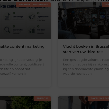
INTERNET MARKETING
DI
akte content marketing
Vlucht boeken in Brussel:
start van uw Ibiza-reis
keting lijkt eenvoudig: je
Een geslaagde vakantie naar
devolle content, publiceert
begint niet pas bij aankomst
ebsite en hoopt dat
bij een doordachte planning
vanzelf komen. In
waarde hecht aan
ENERGIE
ZAKELIJKE DI