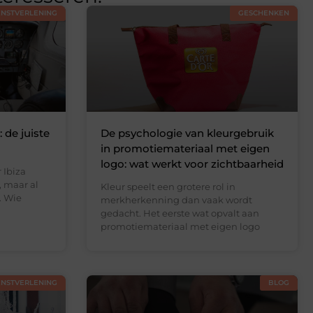
ENSTVERLENING
GESCHENKEN
 de juiste
De psychologie van kleurgebruik
in promotiemateriaal met eigen
logo: wat werkt voor zichtbaarheid
 Ibiza
, maar al
Kleur speelt een grotere rol in
. Wie
merkherkenning dan vaak wordt
gedacht. Het eerste wat opvalt aan
promotiemateriaal met eigen logo
ENSTVERLENING
BLOG