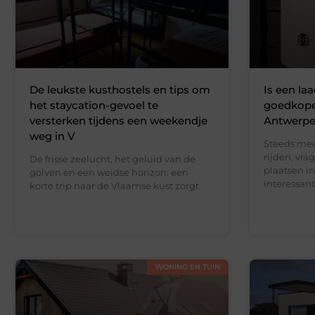
De leukste kusthostels en tips om
Is een la
het staycation-gevoel te
goedkoper
versterken tijdens een weekendje
Antwerp
weg in V
Steeds mee
rijden, vra
De frisse zeelucht, het geluid van de
plaatsen i
golven en een weidse horizon: een
interessant
korte trip naar de Vlaamse kust zorgt
WONING EN TUIN