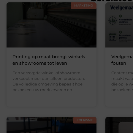
MARKETING
Printing op maat brengt winkels
Veelgema
en showrooms tot leven
fouten
Een verzorgde winkel of showroom
Content mar
verkoopt meer dan alleen producten.
maakt waar
De volledige omgeving bepaalt hoe
die op je w
bezoekers uw merk ervaren en
bezoekers 
TOERISME