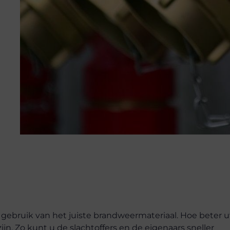
gebruik van het juiste brandweermateriaal. Hoe beter 
ijn. Zo kunt u de slachtoffers en de eigenaars sneller