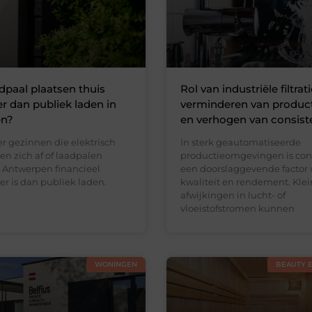
adpaal plaatsen thuis
Rol van industriële filtrati
 dan publiek laden in
verminderen van product
en?
en verhogen van consist
r gezinnen die elektrisch
In sterk geautomatiseerde
gen zich af of laadpalen
productieomgevingen is cons
n Antwerpen financieel
een doorslaggevende factor 
er is dan publiek laden.
kwaliteit en rendement. Kle
afwijkingen in lucht- of
vloeistofstromen kunnen
WONINGEN
BEAUTY 