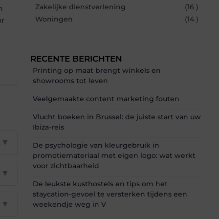
Zakelijke dienstverlening
(16 )
n
Woningen
(14 )
or
RECENTE BERICHTEN
Printing op maat brengt winkels en
showrooms tot leven
Veelgemaakte content marketing fouten
Vlucht boeken in Brussel: de juiste start van uw
Ibiza-reis
▼
De psychologie van kleurgebruik in
promotiemateriaal met eigen logo: wat werkt
voor zichtbaarheid
▼
De leukste kusthostels en tips om het
staycation-gevoel te versterken tijdens een
▼
weekendje weg in V