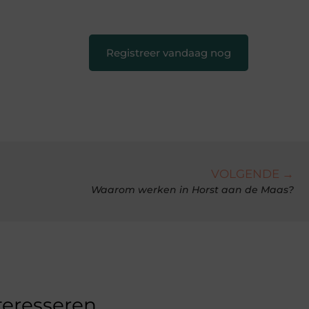
creatief en leuk voor iedereen
❞
Registreer vandaag nog
VOLGENDE →
Waarom werken in Horst aan de Maas?
teresseren.