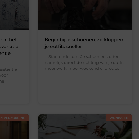
e in het
Begin bij je schoenen: zo kloppen
variatie
je outfits sneller
entie
Start onderaan. Je schoenen zetten
namelijk direct de richting van je outfit:
meer werk, meer weekend of precies
istentie
voor
ine
EN VERZORGING
WONINGEN