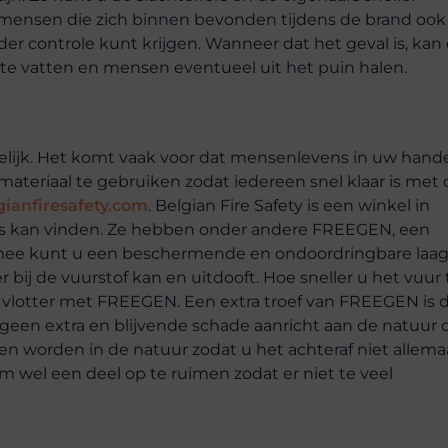
 mensen die zich binnen bevonden tijdens de brand ook
er controle kunt krijgen. Wanneer dat het geval is, kan
e vatten en mensen eventueel uit het puin halen.
delijk. Het komt vaak voor dat mensenlevens in uw hand
ateriaal te gebruiken zodat iedereen snel klaar is met 
gianfiresafety.com
. Belgian Fire Safety is een winkel in
s kan vinden. Ze hebben onder andere FREEGEN, een
armee kunt u een beschermende en ondoordringbare laa
ij de vuurstof kan en uitdooft. Hoe sneller u het vuur 
el vlotter met FREEGEN. Een extra troef van FREEGEN is 
 geen extra en blijvende schade aanricht aan de natuur o
n worden in de natuur zodat u het achteraf niet allema
 wel een deel op te ruimen zodat er niet te veel