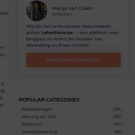
Marije van Dalen
 een
Redacteur
Wij zijn het enthousiaste redactieteam
achter
Lebestiaire.be
— een platform voor
bloggers en lezers die houden van
afwisseling en frisse content.
en
de
Redactie van Lebestiaire
g
te
dat
f
POPULAR CATEGORIES
al
Aanbiedingen
(29 )
Woning en Tuin
(26 )
Bedrijven
(19 )
Dienstverlening
(18 )