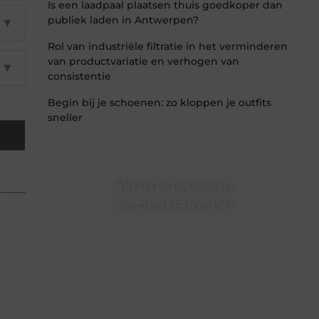
Is een laadpaal plaatsen thuis goedkoper dan
publiek laden in Antwerpen?
▼
Rol van industriële filtratie in het verminderen
van productvariatie en verhogen van
▼
consistentie
Begin bij je schoenen: zo kloppen je outfits
sneller
Word deel van
Lebestiaire.be
Lebestiaire.be is dé plek waar creativiteit,
schrijven en lezen samenkomen. Heb je een
passie voor bloggen, verhalen vertellen of
gewoon het ontdekken van inspirerende
content? Dan hoor jij bij ons!
❝
Samen maken we bloggen toegankelijk,