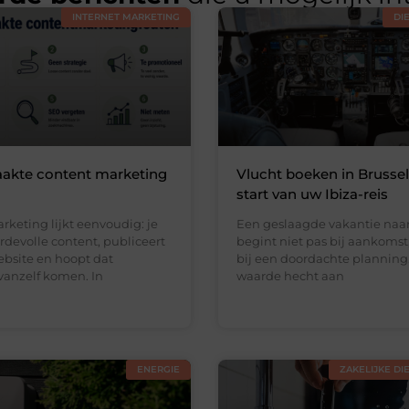
INTERNET MARKETING
DI
akte content marketing
Vlucht boeken in Brussel:
start van uw Ibiza-reis
keting lijkt eenvoudig: je
Een geslaagde vakantie naar
devolle content, publiceert
begint niet pas bij aankomst
ebsite en hoopt dat
bij een doordachte planning
vanzelf komen. In
waarde hecht aan
ENERGIE
ZAKELIJKE DI