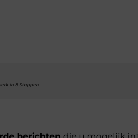
werk in 8 Stappen
rde berichten
die u mogelijk in