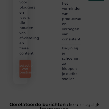
voor
het
bloggers
verminderen
en
van
lezers
productvariatie
die
en
houden
verhogen
van
van
afwisseling
consistentie
en
Begin bij
frisse
je
content.
schoenen:
zo
Redactie
kloppen
van
Lebestiaire
je outfits
sneller
Gerelateerde berichten
die u mogelijk