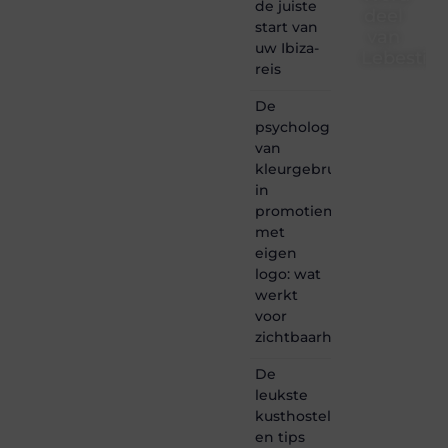
de juiste
deel
start van
van
uw Ibiza-
Lebestiai
reis
Lebestiaire.be
De
is dé
psychologie
plek
van
waar
creativiteit,
kleurgebruik
schrijven
in
en
promotiemateriaal
lezen
met
samenkomen.
eigen
Heb je
logo: wat
een
passie
werkt
voor
voor
bloggen,
zichtbaarheid
verhalen
vertellen
De
of
leukste
gewoon
kusthostels
het
ontdekken
en tips