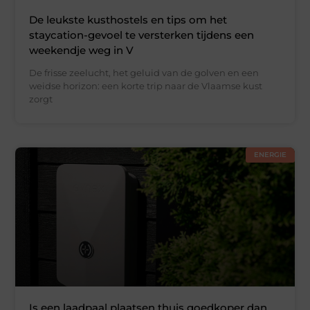
De leukste kusthostels en tips om het
staycation-gevoel te versterken tijdens een
weekendje weg in V
De frisse zeelucht, het geluid van de golven en een
weidse horizon: een korte trip naar de Vlaamse kust
zorgt
ENERGIE
Is een laadpaal plaatsen thuis goedkoper dan