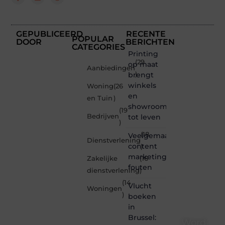
GEPUBLICEERD
RECENTE
POPULAR
DOOR
BERICHTEN
CATEGORIES
Printing
(29
op maat
Aanbiedingen
brengt
)
winkels
Woning
(26
en
en Tuin
)
showrooms
(19
Bedrijven
tot leven
)
(18
Veelgemaakte
Dienstverlening
content
)
marketing
Zakelijke
(16
fouten
dienstverlening
)
(14
Vlucht
Woningen
)
boeken
in
Brussel:
Word