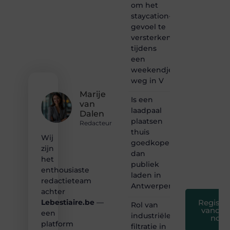
van
om het
inspirerende
staycation-
content?
gevoel te
Dan
versterken
hoor jij
tijdens
bij ons!
een
❝
weekendje
Samen
weg in V
maken
Marije
we
Is een
van
bloggen
laadpaal
Dalen
toegankelijk,
plaatsen
creatief
Redacteur
thuis
en
Wij
leuk
goedkoper
zijn
voor
dan
het
iedereen
publiek
❞
enthousiaste
laden in
redactieteam
Antwerpen?
achter
Registre
Lebestiaire.be
—
Rol van
vandaa
een
industriële
nog
platform
filtratie in