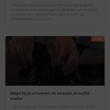
In sterk geautomatiseerde productieomgevingen is
consistentie een doorslaggevende factor voor kwaliteit
en rendement. Kleine afwijkingen in lucht- of
vloeistofstromen kunnen
BLOG
Begin bij je schoenen: zo kloppen je outfits
sneller
Start onderaan. Je schoenen zetten namelijk direct