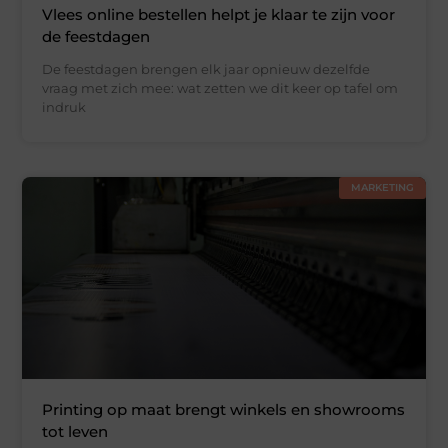
Vlees online bestellen helpt je klaar te zijn voor
de feestdagen
De feestdagen brengen elk jaar opnieuw dezelfde
vraag met zich mee: wat zetten we dit keer op tafel om
indruk
MARKETING
Printing op maat brengt winkels en showrooms
tot leven