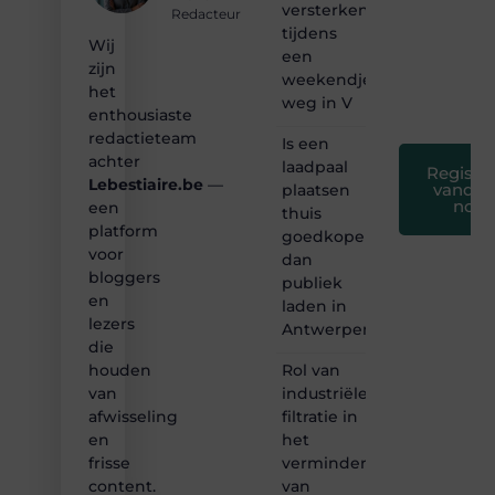
creatief
versterken
Redacteur
en
tijdens
leuk
Wij
een
voor
zijn
weekendje
iedereen
het
❞
weg in V
enthousiaste
redactieteam
Is een
achter
laadpaal
Registre
Lebestiaire.be
—
vandaa
plaatsen
nog
een
thuis
platform
goedkoper
voor
dan
bloggers
publiek
en
laden in
lezers
Antwerpen?
die
Rol van
houden
industriële
van
filtratie in
afwisseling
het
en
verminderen
frisse
van
content.