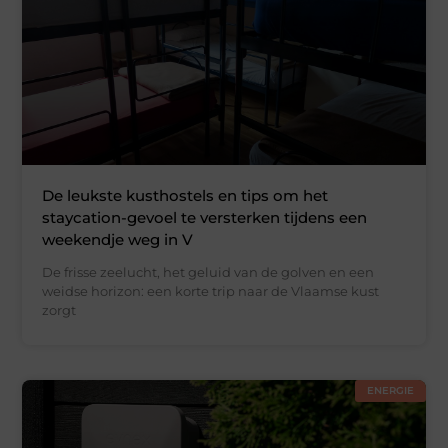
De leukste kusthostels en tips om het
staycation-gevoel te versterken tijdens een
weekendje weg in V
De frisse zeelucht, het geluid van de golven en een
weidse horizon: een korte trip naar de Vlaamse kust
zorgt
ENERGIE