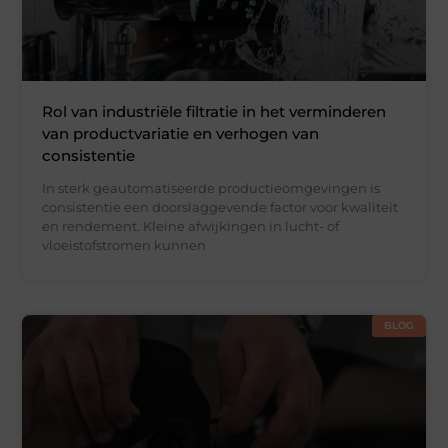
Rol van industriële filtratie in het verminderen
van productvariatie en verhogen van
consistentie
In sterk geautomatiseerde productieomgevingen is
consistentie een doorslaggevende factor voor kwaliteit
en rendement. Kleine afwijkingen in lucht- of
vloeistofstromen kunnen
BLOG