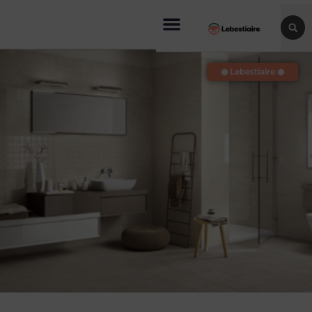
◉ Lebestiaire ◉