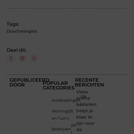
Tags:
Douchetegels
Deel dit:
GEPUBLICEERD
RECENTE
POPULAR
DOOR
BERICHTEN
CATEGORIES
Vlees
(29
online
Aanbiedingen
bestellen
)
helpt je
Woning
(26
klaar te
en Tuin
)
zijn voor
(19
Bedrijven
de
)