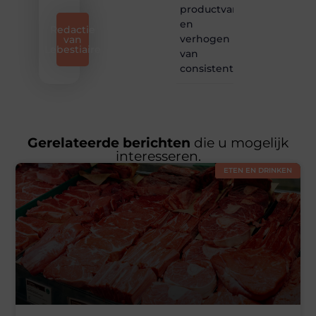
productvariatie
en
Redactie
verhogen
van
Lebestiaire
van
consistentie
Gerelateerde berichten
die u mogelijk
interesseren.
ETEN EN DRINKEN