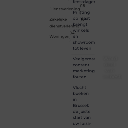
feestdagen
(18
Dienstverlening
Printing
)
op maat
Zakelijke
(16
brengt
dienstverlening
)
winkels
(14
en
Woningen
)
showrooms
tot leven
Word
Veelgemaakte
deel
content
van
marketing
Lebestiai
fouten
Lebestiaire.be
Vlucht
is dé
boeken
plek
in
waar
Brussel:
creativiteit,
de juiste
schrijven
start van
en
lezen
uw Ibiza-
samenkomen.