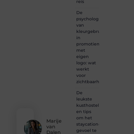
reis
Heb je
een
De
passie
psychologie
voor
van
bloggen,
kleurgebruik
verhalen
in
vertellen
of
promotiemateriaal
gewoon
met
het
eigen
ontdekken
logo: wat
van
werkt
inspirerende
voor
content?
Dan
zichtbaarheid
hoor jij
bij ons!
De
leukste
❝
kusthostels
Samen
en tips
maken
om het
we
Marije
bloggen
staycation-
van
toegankelijk,
gevoel te
Dalen