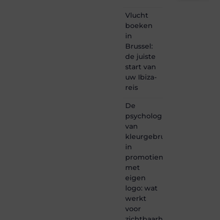
Lebestiaire.be
Vlucht
is dé
boeken
plek
in
waar
Brussel:
creativiteit,
de juiste
schrijven
start van
en
lezen
uw Ibiza-
samenkomen.
reis
Heb je
een
De
passie
psychologie
voor
van
bloggen,
kleurgebruik
verhalen
in
vertellen
of
promotiemateriaal
gewoon
met
het
eigen
ontdekken
logo: wat
van
werkt
inspirerende
voor
content?
Dan
zichtbaarheid