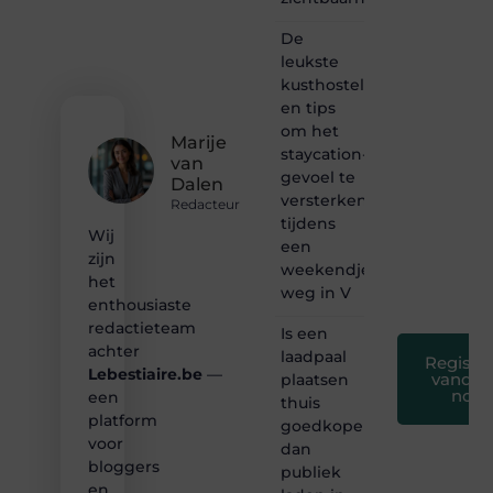
hoor jij
bij ons!
De
leukste
❝
kusthostels
Samen
en tips
maken
om het
we
Marije
bloggen
staycation-
van
toegankelijk,
gevoel te
Dalen
creatief
versterken
Redacteur
en
tijdens
leuk
Wij
een
voor
zijn
weekendje
iedereen
het
❞
weg in V
enthousiaste
redactieteam
Is een
achter
laadpaal
Registre
Lebestiaire.be
—
vandaa
plaatsen
nog
een
thuis
platform
goedkoper
voor
dan
bloggers
publiek
en