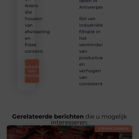
laden in
lezers
Antwerpen?
die
Rol van
houden
industriële
van
filtratie in
afwisseling
het
en
verminderen
frisse
van
content.
productvariatie
en
Redactie
verhogen
van
Lebestiaire
van
consistentie
Gerelateerde berichten
die u mogelijk
interesseren.
ETEN EN DRINKEN