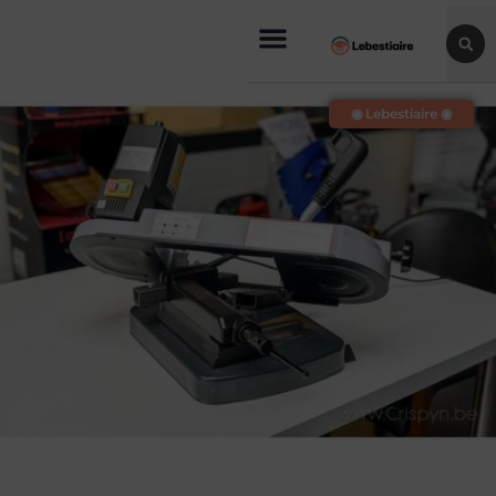
◉ Lebestiaire ◉