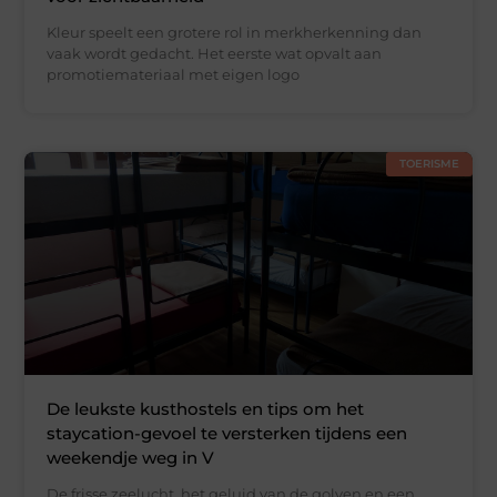
Kleur speelt een grotere rol in merkherkenning dan
vaak wordt gedacht. Het eerste wat opvalt aan
promotiemateriaal met eigen logo
TOERISME
De leukste kusthostels en tips om het
staycation-gevoel te versterken tijdens een
weekendje weg in V
De frisse zeelucht, het geluid van de golven en een