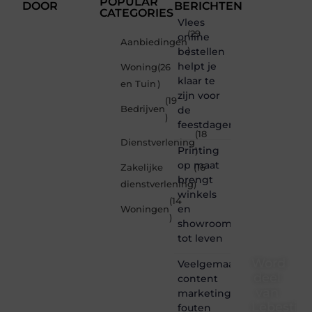
POPULAR
DOOR
BERICHTEN
CATEGORIES
Vlees
(29
online
Aanbiedingen
bestellen
)
helpt je
Woning
(26
klaar te
en Tuin
)
zijn voor
(19
Bedrijven
de
)
feestdagen
(18
Dienstverlening
Printing
)
op maat
Zakelijke
(16
brengt
dienstverlening
)
winkels
(14
en
Woningen
)
showrooms
tot leven
Word
Veelgemaakte
deel
content
van
marketing
Lebestiai
fouten