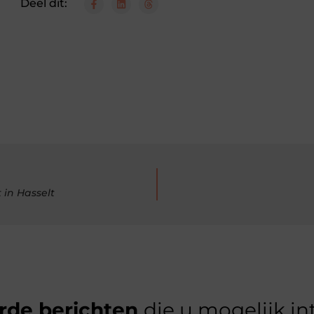
Deel dit:
 in Hasselt
rde berichten
die u mogelijk in