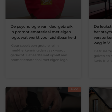
De psychologie van kleurgebruik
De leukst
in promotiemateriaal met eigen
het stayc
logo: wat werkt voor zichtbaarheid
versterke
weg in V
Kleur speelt een grotere rol in
merkherkenning dan vaak wordt
De frisse z
gedacht. Het eerste wat opvalt aan
golven en 
promotiemateriaal met eigen logo
korte trip 
BLOG