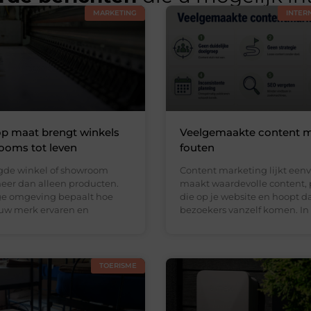
MARKETING
INTER
op maat brengt winkels
Veelgemaakte content m
ooms tot leven
fouten
gde winkel of showroom
Content marketing lijkt eenv
eer dan alleen producten.
maakt waardevolle content, 
ge omgeving bepaalt hoe
die op je website en hoopt d
uw merk ervaren en
bezoekers vanzelf komen. In
TOERISME