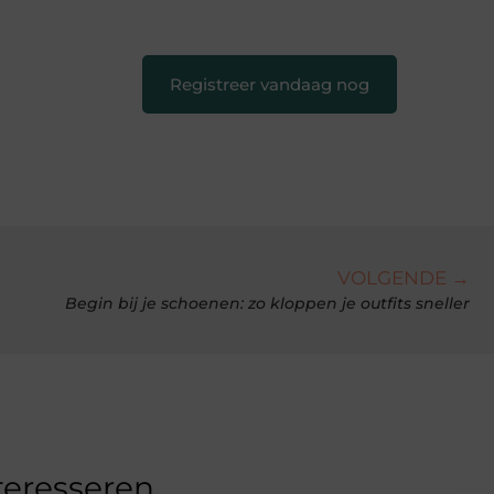
creatief en leuk voor iedereen
❞
Registreer vandaag nog
VOLGENDE →
Begin bij je schoenen: zo kloppen je outfits sneller
teresseren.