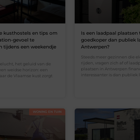
e kusthostels en tips om
Is een laadpaal plaatsen 
ation-gevoel te
goedkoper dan publiek l
n tijdens een weekendje
Antwerpen?
Steeds meer gezinnen die el
rijden, vragen zich af of laad
eelucht, het geluid van de
plaatsen in Antwerpen finan
een weidse horizon: een
interessanter is dan publiek 
naar de Vlaamse kust zorgt
WONING EN TUIN