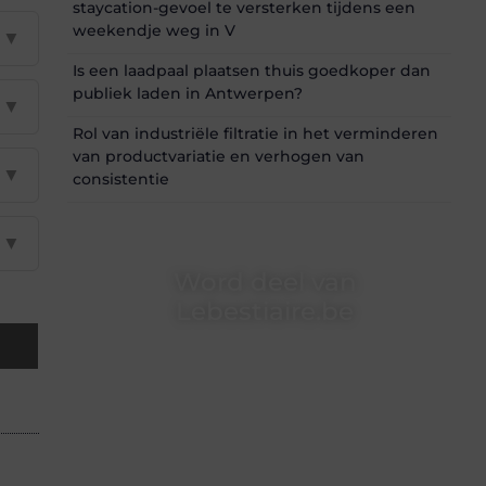
staycation-gevoel te versterken tijdens een
weekendje weg in V
▼
Is een laadpaal plaatsen thuis goedkoper dan
publiek laden in Antwerpen?
▼
Rol van industriële filtratie in het verminderen
van productvariatie en verhogen van
▼
consistentie
▼
Word deel van
Lebestiaire.be
Lebestiaire.be is dé plek waar creativiteit,
schrijven en lezen samenkomen. Heb je een
passie voor bloggen, verhalen vertellen of
gewoon het ontdekken van inspirerende
content? Dan hoor jij bij ons!
❝
Samen maken we bloggen toegankelijk,