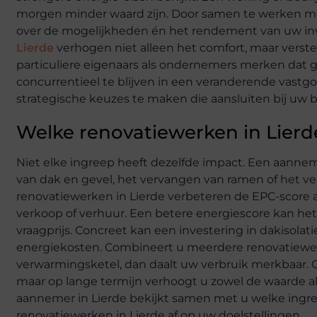
morgen minder waard zijn. Door samen te werken met
over de mogelijkheden én het rendement van uw inv
Lierde
verhogen niet alleen het comfort, maar vers
particuliere eigenaars als ondernemers merken dat g
concurrentieel te blijven in een veranderende vast
strategische keuzes te maken die aansluiten bij uw
Welke renovatiewerken in Lierd
Niet elke ingreep heeft dezelfde impact. Een aanneme
van dak en gevel, het vervangen van ramen of het ve
renovatiewerken in Lierde verbeteren de EPC-score a
verkoop of verhuur. Een betere energiescore kan he
vraagprijs. Concreet kan een investering in dakisolat
energiekosten. Combineert u meerdere renovatiewerk
verwarmingsketel, dan daalt uw verbruik merkbaar. O
maar op lange termijn verhoogt u zowel de waarde al
aannemer in Lierde bekijkt samen met u welke ing
renovatiewerken in Lierde af op uw doelstellingen.