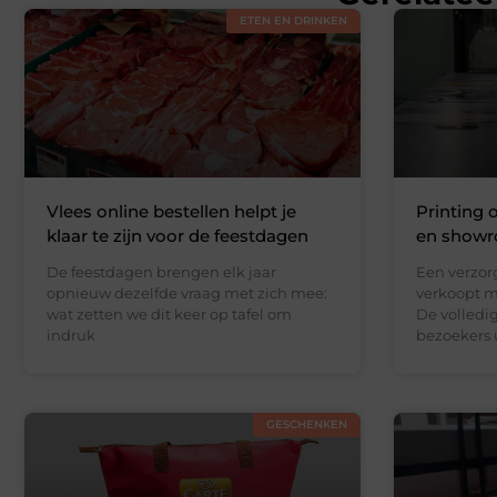
ETEN EN DRINKEN
Vlees online bestellen helpt je
Printing 
klaar te zijn voor de feestdagen
en showr
De feestdagen brengen elk jaar
Een verzor
opnieuw dezelfde vraag met zich mee:
verkoopt m
wat zetten we dit keer op tafel om
De volledi
indruk
bezoekers 
GESCHENKEN