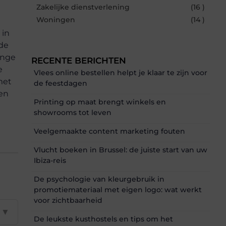
Zakelijke dienstverlening
(16 )
Woningen
(14 )
 in
rde
ange
RECENTE BERICHTEN
e
Vlees online bestellen helpt je klaar te zijn voor
met
de feestdagen
een
Printing op maat brengt winkels en
showrooms tot leven
Veelgemaakte content marketing fouten
Vlucht boeken in Brussel: de juiste start van uw
Ibiza-reis
De psychologie van kleurgebruik in
promotiemateriaal met eigen logo: wat werkt
voor zichtbaarheid
▼
De leukste kusthostels en tips om het