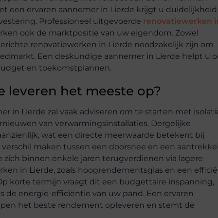
 een ervaren aannemer in Lierde krijgt u duidelijkheid
estering. Professioneel uitgevoerde
renovatiewerken i
terken ook de marktpositie van uw eigendom. Zowel
erichte renovatiewerken in Lierde noodzakelijk zijn om
goedmarkt. Een deskundige aannemer in Lierde helpt u 
 budget en toekomstplannen.
e leveren het meeste op?
r in Lierde zal vaak adviseren om te starten met isolati
rnieuwen van verwarmingsinstallaties. Dergelijke
anzienlijk, wat een directe meerwaarde betekent bij
t verschil maken tussen een doorsnee en een aantrekkel
ie zich binnen enkele jaren terugverdienen via lagere
en in Lierde, zoals hoogrendementsglas en een effici
p korte termijn vraagt dit een budgettaire inspanning,
s de energie-efficiëntie van uw pand. Een ervaren
repen het beste rendement opleveren en stemt de