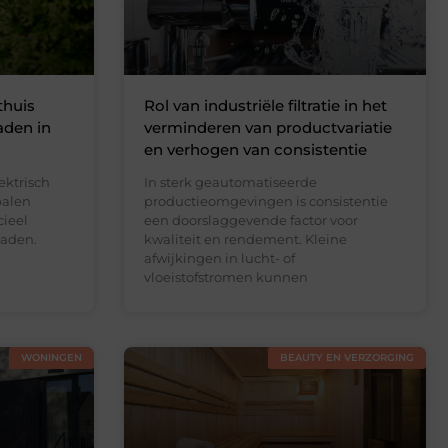
thuis
Rol van industriële filtratie in het
aden in
verminderen van productvariatie
en verhogen van consistentie
ektrisch
In sterk geautomatiseerde
palen
productieomgevingen is consistentie
cieel
een doorslaggevende factor voor
laden.
kwaliteit en rendement. Kleine
afwijkingen in lucht- of
vloeistofstromen kunnen
WONINGEN
BEAUTY EN VERZORGING