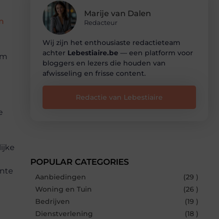
Marije van Dalen
n
Redacteur
Wij zijn het enthousiaste redactieteam
achter
Lebestiaire.be
— een platform voor
om
bloggers en lezers die houden van
afwisseling en frisse content.
Redactie van Lebestiaire
e
ijke
POPULAR CATEGORIES
ënte
Aanbiedingen
(29 )
Woning en Tuin
(26 )
Bedrijven
(19 )
Dienstverlening
(18 )