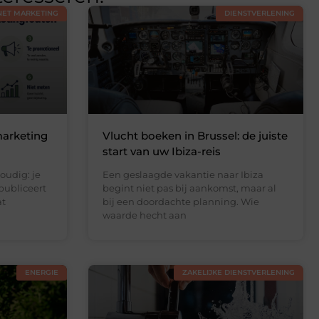
NET MARKETING
DIENSTVERLENING
arketing
Vlucht boeken in Brussel: de juiste
start van uw Ibiza-reis
oudig: je
Een geslaagde vakantie naar Ibiza
publiceert
begint niet pas bij aankomst, maar al
at
bij een doordachte planning. Wie
waarde hecht aan
ENERGIE
ZAKELIJKE DIENSTVERLENING