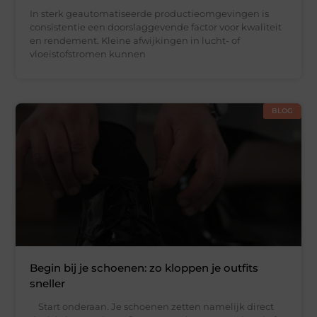
In sterk geautomatiseerde productieomgevingen is
consistentie een doorslaggevende factor voor kwaliteit
en rendement. Kleine afwijkingen in lucht- of
vloeistofstromen kunnen
BLOG
Begin bij je schoenen: zo kloppen je outfits
sneller
Start onderaan. Je schoenen zetten namelijk direct