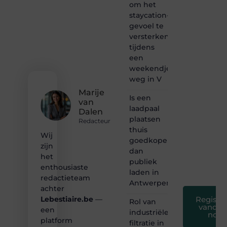
van
om het
inspirerende
staycation-
content?
gevoel te
Dan
versterken
hoor jij
tijdens
bij ons!
een
❝
weekendje
Samen
weg in V
maken
Marije
we
Is een
van
bloggen
laadpaal
Dalen
toegankelijk,
plaatsen
creatief
Redacteur
thuis
en
Wij
leuk
goedkoper
zijn
voor
dan
het
iedereen
publiek
❞
enthousiaste
laden in
redactieteam
Antwerpen?
achter
Registre
Lebestiaire.be
—
Rol van
vandaa
een
industriële
nog
platform
filtratie in