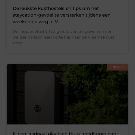
De leukste kusthostels en tips om het
staycation-gevoel te versterken tijdens een
weekendje weg in V
De frisse zeelucht, het geluid van de golven en een
weidse horizon: een korte trip naar de Vlaamse kust
zorgt
ENERGIE
Is een laadpaal plaatsen thuis goedkoper dan