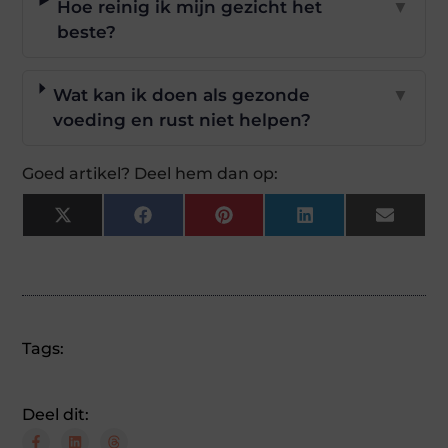
Hoe reinig ik mijn gezicht het
▼
beste?
Wat kan ik doen als gezonde
▼
voeding en rust niet helpen?
Goed artikel? Deel hem dan op:
X
Facebook
Pinterest
LinkedIn
Email
(Twitter)
Tags:
Deel dit: