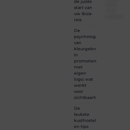
de juiste
deel
start van
van
uw Ibiza-
Lebestiai
reis
Lebestiaire.be
De
is dé
psychologie
plek
van
waar
creativiteit,
kleurgebruik
schrijven
in
en
promotiemateriaal
lezen
met
samenkomen.
eigen
Heb je
logo: wat
een
passie
werkt
voor
voor
bloggen,
zichtbaarheid
verhalen
vertellen
De
of
leukste
gewoon
kusthostels
het
ontdekken
en tips