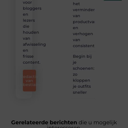
voor
het
bloggers
verminderen
en
van
lezers
productvariatie
die
en
houden
verhogen
van
van
afwisseling
consistentie
en
Begin bij
frisse
je
content.
schoenen:
zo
Redactie
kloppen
van
Lebestiaire
je outfits
sneller
Gerelateerde berichten
die u mogelijk
interesseren.