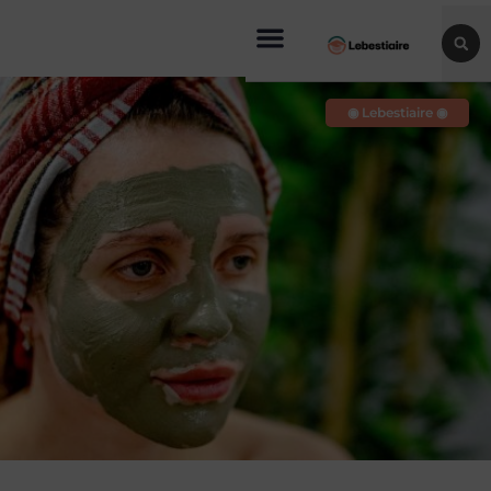
◉ Lebestiaire ◉