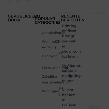
GEPUBLICEERD
RECENTE
POPULAR
DOOR
BERICHTEN
CATEGORIES
Printing
(29
op maat
Aanbiedingen
brengt
)
winkels
Woning
(26
en
en Tuin
)
showrooms
(19
Bedrijven
tot leven
)
(18
Veelgemaakte
Dienstverlening
content
)
marketing
Zakelijke
(16
fouten
dienstverlening
)
(14
Vlucht
Woningen
)
boeken
in
Brussel:
Word