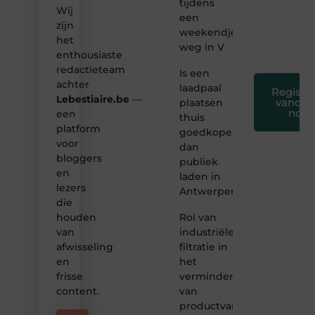
tijdens
leuk
Wij
een
voor
zijn
weekendje
iedereen
het
❞
weg in V
enthousiaste
redactieteam
Is een
achter
laadpaal
Registre
Lebestiaire.be
—
vandaa
plaatsen
nog
een
thuis
platform
goedkoper
voor
dan
bloggers
publiek
en
laden in
lezers
Antwerpen?
die
Rol van
houden
industriële
van
filtratie in
afwisseling
het
en
verminderen
frisse
van
content.
productvariatie