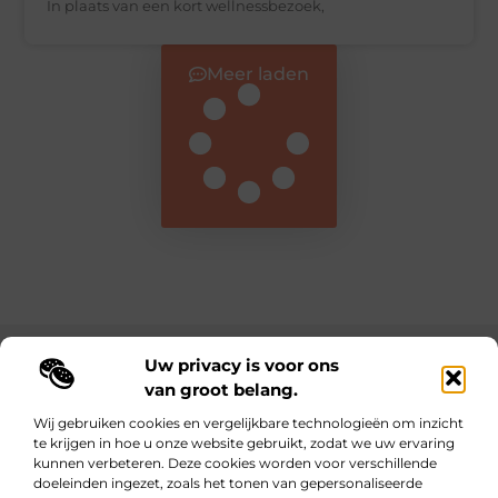
In plaats van een kort wellnessbezoek,
Meer laden
Uw privacy is voor ons
Main Links
van groot belang.
Nederlandse linkbuilding: de sleutel tot online autoriteit en betere vindbaarheid
Inkomsten genereren met je website: zo maak je van jouw online platform een winstmachine
Wij gebruiken cookies en vergelijkbare technologieën om inzicht
te krijgen in hoe u onze website gebruikt, zodat we uw ervaring
kunnen verbeteren. Deze cookies worden voor verschillende
Dagelijks inspiratie, inzichten en tips op lebestiaire.be
doeleinden ingezet, zoals het tonen van gepersonaliseerde
Waar kleine ideeën grote impact maken.