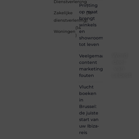
Dienstverlening
Printing
)
op maat
Zakelijke
(16
brengt
dienstverlening
)
winkels
(14
en
Woningen
)
showrooms
tot leven
Word
Veelgemaakte
deel
content
van
marketing
Lebestiai
fouten
Lebestiaire.be
Vlucht
is dé
boeken
plek
in
waar
Brussel:
creativiteit,
de juiste
schrijven
start van
en
lezen
uw Ibiza-
samenkomen.
reis
Heb je