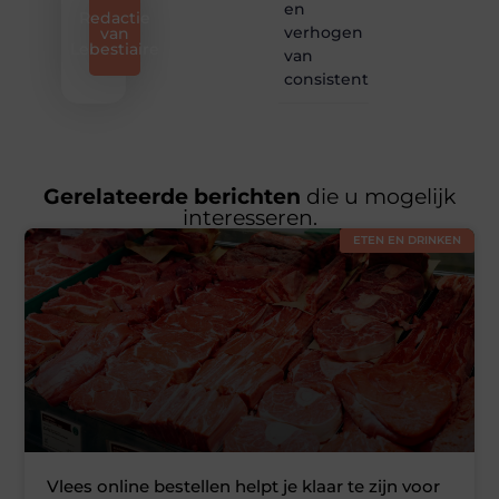
en
Redactie
verhogen
van
Lebestiaire
van
consistentie
Gerelateerde berichten
die u mogelijk
interesseren.
ETEN EN DRINKEN
Vlees online bestellen helpt je klaar te zijn voor