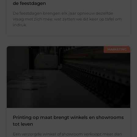
de feestdagen
De feestdagen brengen elk jaar opnieuw dezelfde
vraag met zich mee: wat zetten we dit keer op tafel om
indruk
MARKETING
Printing op maat brengt winkels en showrooms
tot leven
Een verzorgde winkel of showroom verkoopt meer dan