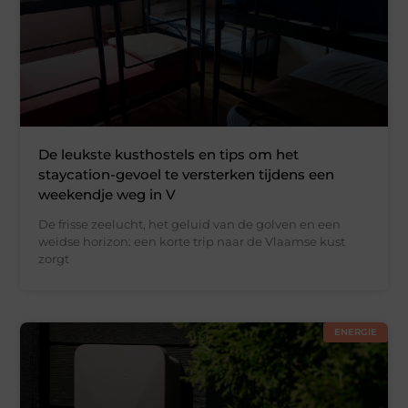
De leukste kusthostels en tips om het
staycation-gevoel te versterken tijdens een
weekendje weg in V
De frisse zeelucht, het geluid van de golven en een
weidse horizon: een korte trip naar de Vlaamse kust
zorgt
ENERGIE