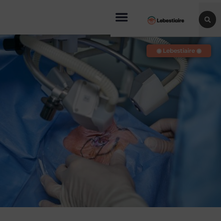
◉ Lebestiaire ◉