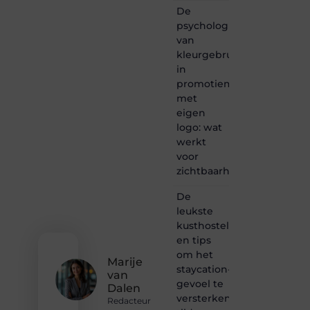
een
De
passie
psychologie
voor
van
bloggen,
kleurgebruik
verhalen
in
vertellen
of
promotiemateriaal
gewoon
met
het
eigen
ontdekken
logo: wat
van
werkt
inspirerende
voor
content?
Dan
zichtbaarheid
hoor jij
bij ons!
De
leukste
❝
kusthostels
Samen
en tips
maken
om het
we
Marije
bloggen
staycation-
van
toegankelijk,
gevoel te
Dalen
creatief
versterken
Redacteur
en