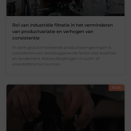
Rol van industriële filtratie in het verminderen
van productvariatie en verhogen van
consistentie
In sterk geautomatiseerde productieomgevingen is
consistentie een doorslaggevende factor voor kwaliteit
en rendement. Kleine afwijkingen in lucht- of
vloeistofstromen kunnen
BLOG