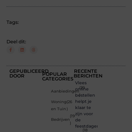
Tags:
Deel dit:
GEPUBLICEERD
RECENTE
POPULAR
DOOR
BERICHTEN
CATEGORIES
Vlees
(29
online
Aanbiedingen
bestellen
)
helpt je
Woning
(26
klaar te
en Tuin
)
zijn voor
(19
Bedrijven
de
)
feestdagen
(18