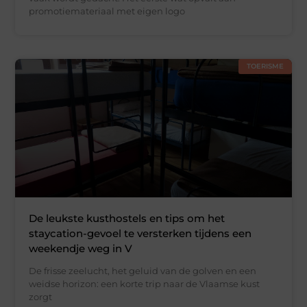
promotiemateriaal met eigen logo
TOERISME
De leukste kusthostels en tips om het
staycation-gevoel te versterken tijdens een
weekendje weg in V
De frisse zeelucht, het geluid van de golven en een
weidse horizon: een korte trip naar de Vlaamse kust
zorgt