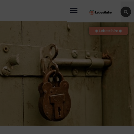
◉ Lebestiaire ◉