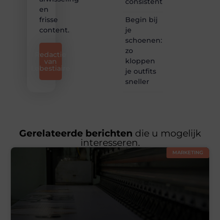
consistentie
en
Begin bij
frisse
je
content.
schoenen:
zo
Redactie
kloppen
van
Lebestiaire
je outfits
sneller
Gerelateerde berichten
die u mogelijk
interesseren.
MARKETING