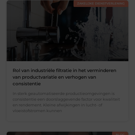
ZAKELIJKE DIENSTVERLENING
Rol van industriële filtratie in het verminderen
van productvariatie en verhogen van
consistentie
In sterk geautomatiseerde productieomgevingen is
consistentie een doorslaggevende factor voor kwaliteit
en rendement. Kleine afwijkingen in lucht- of
vloeistofstromen kunnen
BLOG