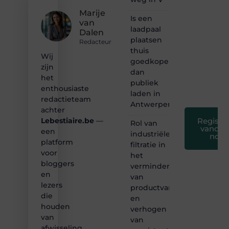
maken
Marije
we
Is een
van
bloggen
laadpaal
Dalen
toegankelijk,
plaatsen
creatief
Redacteur
thuis
en
Wij
leuk
goedkoper
zijn
voor
dan
het
iedereen
publiek
❞
enthousiaste
laden in
redactieteam
Antwerpen?
achter
Registre
Lebestiaire.be
—
Rol van
vandaa
een
industriële
nog
platform
filtratie in
voor
het
bloggers
verminderen
en
van
lezers
productvariatie
die
en
houden
verhogen
van
van
afwisseling