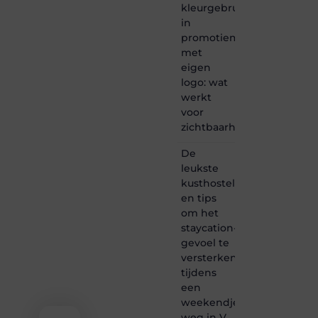
creativiteit,
kleurgebruik
schrijven
in
en
promotiemateriaal
lezen
met
samenkomen.
eigen
Heb je
logo: wat
een
passie
werkt
voor
voor
bloggen,
zichtbaarheid
verhalen
vertellen
De
of
leukste
gewoon
kusthostels
het
ontdekken
en tips
van
om het
inspirerende
staycation-
content?
gevoel te
Dan
versterken
hoor jij
tijdens
bij ons!
een
❝
weekendje
Samen
weg in V