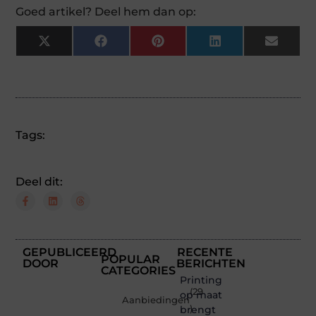
Goed artikel? Deel hem dan op:
X
Facebook
Pinterest
LinkedIn
Email
(Twitter)
Tags:
Deel dit:
GEPUBLICEERD
RECENTE
POPULAR
DOOR
BERICHTEN
CATEGORIES
Printing
(29
op maat
Aanbiedingen
brengt
)