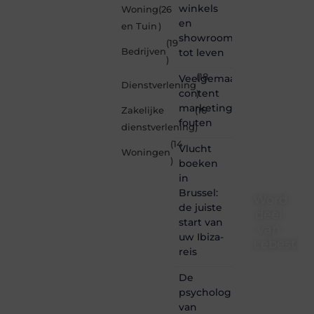
winkels
Woning
(26
en
en Tuin
)
showrooms
(19
Bedrijven
tot leven
)
(18
Veelgemaakte
Dienstverlening
content
)
marketing
Zakelijke
(16
fouten
dienstverlening
)
(14
Vlucht
Woningen
)
boeken
in
Brussel:
Word
de juiste
deel
start van
van
uw Ibiza-
Lebestiai
reis
Lebestiaire.be
De
is dé
psychologie
plek
van
waar