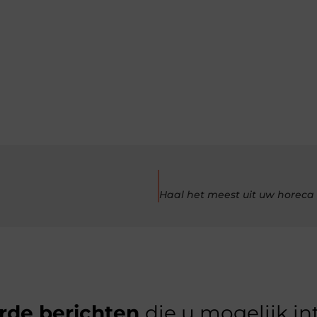
rde berichten
die u mogelijk in