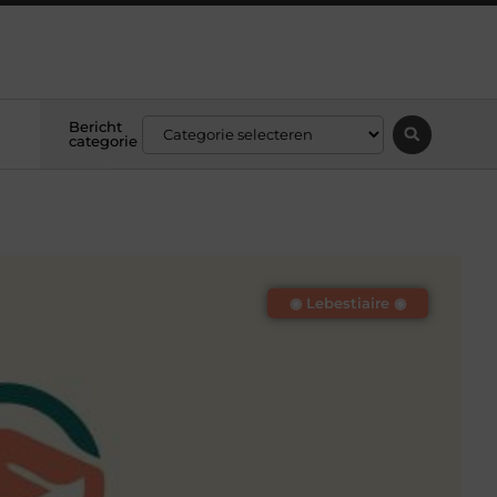
Bericht
categorie
◉ Lebestiaire ◉