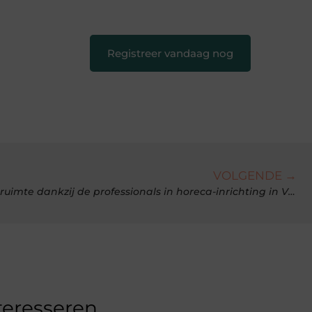
creatief en leuk voor iedereen
❞
Registreer vandaag nog
VOLGENDE →
Haal het meest uit uw horeca ruimte dankzij de professionals in horeca-inrichting in Vlaanderen
teresseren.