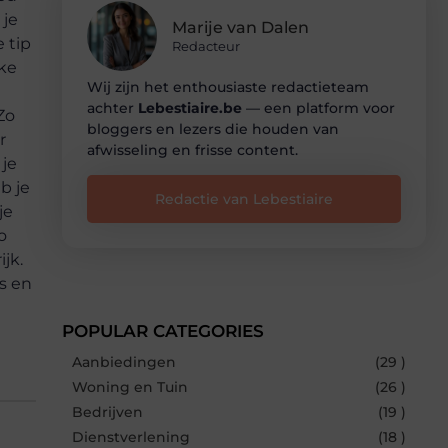
 je
Marije van Dalen
 tip
Redacteur
uke
Wij zijn het enthousiaste redactieteam
achter
Lebestiaire.be
— een platform voor
Zo
bloggers en lezers die houden van
r
afwisseling en frisse content.
 je
b je
Redactie van Lebestiaire
je
o
ijk.
s en
POPULAR CATEGORIES
Aanbiedingen
(29 )
Woning en Tuin
(26 )
Bedrijven
(19 )
Dienstverlening
(18 )