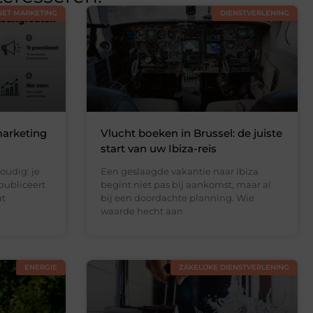
NET MARKETING
DIENSTVERLENING
arketing
Vlucht boeken in Brussel: de juiste
start van uw Ibiza-reis
oudig: je
Een geslaagde vakantie naar Ibiza
publiceert
begint niet pas bij aankomst, maar al
at
bij een doordachte planning. Wie
waarde hecht aan
ENERGIE
ZAKELIJKE DIENSTVERLENING