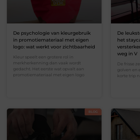
De psychologie van kleurgebruik
De leukst
in promotiemateriaal met eigen
het stayc
logo: wat werkt voor zichtbaarheid
versterke
weg in V
Kleur speelt een grotere rol in
merkherkenning dan vaak wordt
De frisse z
gedacht. Het eerste wat opvalt aan
golven en 
promotiemateriaal met eigen logo
korte trip 
BLOG