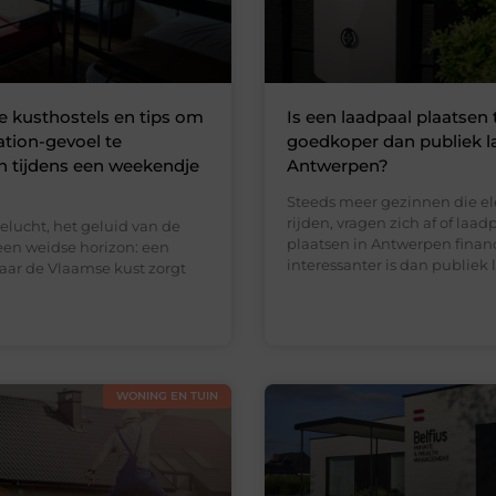
e kusthostels en tips om
Is een laadpaal plaatsen 
ation-gevoel te
goedkoper dan publiek l
n tijdens een weekendje
Antwerpen?
Steeds meer gezinnen die el
rijden, vragen zich af of laad
eelucht, het geluid van de
plaatsen in Antwerpen finan
een weidse horizon: een
interessanter is dan publiek 
naar de Vlaamse kust zorgt
WONING EN TUIN