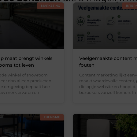
MARKETING
INTER
op maat brengt winkels
Veelgemaakte content m
ooms tot leven
fouten
gde winkel of showroom
Content marketing lijkt eenv
eer dan alleen producten.
maakt waardevolle content, 
ge omgeving bepaalt hoe
die op je website en hoopt d
uw merk ervaren en
bezoekers vanzelf komen. In
TOERISME