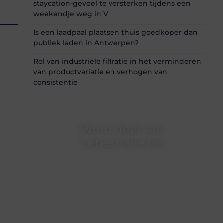
staycation-gevoel te versterken tijdens een
weekendje weg in V
Is een laadpaal plaatsen thuis goedkoper dan
publiek laden in Antwerpen?
Rol van industriële filtratie in het verminderen
van productvariatie en verhogen van
consistentie
Word deel van
Lebestiaire.be
Lebestiaire.be is dé plek waar creativiteit,
schrijven en lezen samenkomen. Heb je een
passie voor bloggen, verhalen vertellen of
gewoon het ontdekken van inspirerende
content? Dan hoor jij bij ons!
❝
Samen maken we bloggen toegankelijk,