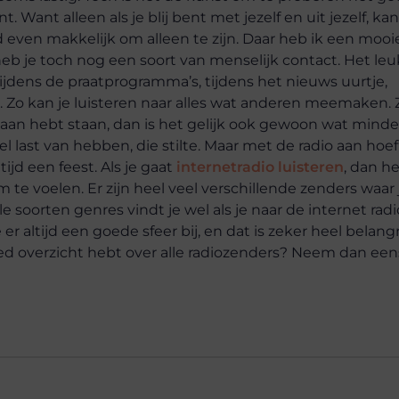
Want alleen als je blij bent met jezelf en uit jezelf, kan
d even makkelijk om alleen te zijn. Daar heb ik een mooie
heb je toch nog een soort van menselijk contact. Het le
it. Tijdens de praatprogramma’s, tijdens het nieuws uurtje,
ou. Zo kan je luisteren naar alles wat anderen meemaken. 
io aan hebt staan, dan is het gelijk ook gewoon wat minde
el last van hebben, die stilte. Maar met de radio aan hoef
ijd een feest. Als je gaat
internetradio luisteren
, dan he
e voelen. Er zijn heel veel verschillende zenders waar 
le soorten genres vindt je wel als je naar de internet radi
r altijd een goede sfeer bij, en dat is zeker heel belangr
oed overzicht hebt over alle radiozenders? Neem dan een