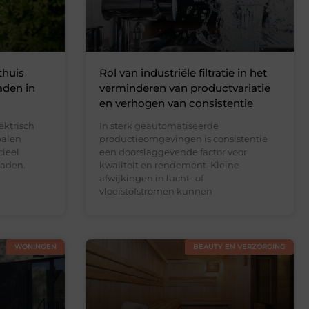
thuis
Rol van industriële filtratie in het
aden in
verminderen van productvariatie
en verhogen van consistentie
ektrisch
In sterk geautomatiseerde
palen
productieomgevingen is consistentie
cieel
een doorslaggevende factor voor
laden.
kwaliteit en rendement. Kleine
afwijkingen in lucht- of
vloeistofstromen kunnen
WONINGEN
BEAUTY EN VERZORGING