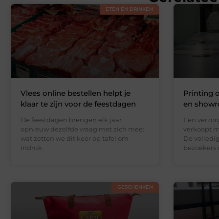
ETEN EN DRINKEN
Vlees online bestellen helpt je
Printing 
klaar te zijn voor de feestdagen
en showr
De feestdagen brengen elk jaar
Een verzor
opnieuw dezelfde vraag met zich mee:
verkoopt m
wat zetten we dit keer op tafel om
De volledi
indruk
bezoekers 
GESCHENKEN