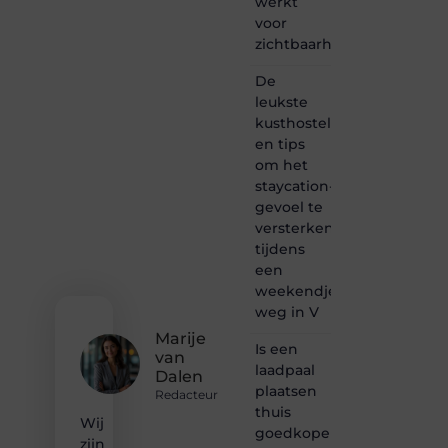
werkt
voor
voor
bloggen,
zichtbaarheid
verhalen
vertellen
De
of
leukste
gewoon
kusthostels
het
ontdekken
en tips
van
om het
inspirerende
staycation-
content?
gevoel te
Dan
versterken
hoor jij
tijdens
bij ons!
een
❝
weekendje
Samen
weg in V
maken
Marije
we
Is een
van
bloggen
laadpaal
Dalen
toegankelijk,
plaatsen
creatief
Redacteur
thuis
en
Wij
leuk
goedkoper
zijn
voor