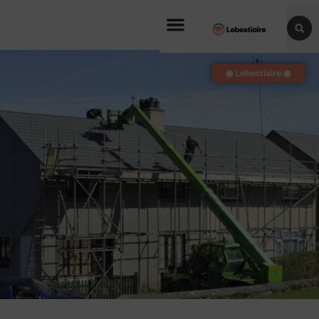
◉ Lebestiaire ◉