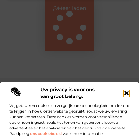
Meer laden
Uw privacy is voor ons
Main Links
van groot belang.
Nederlandse linkbuilding: de sleutel tot online autoriteit en betere vindbaarheid
Inkomsten genereren met je website: zo maak je van jouw online platform een winstmachine
Wij gebruiken cookies en vergelijkbare technologieën om inzicht
te krijgen in hoe u onze website gebruikt, zodat we uw ervaring
kunnen verbeteren. Deze cookies worden voor verschillende
Dagelijks inspiratie, inzichten en tips op lebestiaire.be
doeleinden ingezet, zoals het tonen van gepersonaliseerde
Waar kleine ideeën grote impact maken.
advertenties en het analyseren van het gebruik van de website.
Raadpleeg
ons cookiebeleid
voor meer informatie.