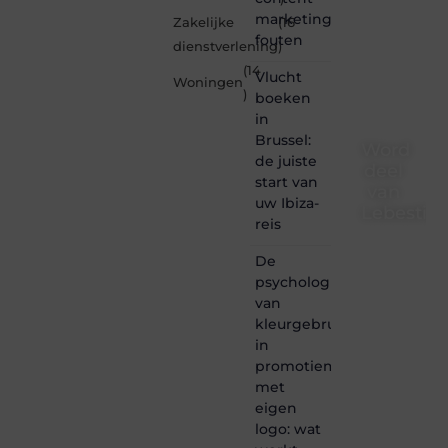
marketing
Zakelijke
(16
fouten
dienstverlening
)
(14
Vlucht
Woningen
)
boeken
in
Brussel:
Word
de juiste
deel
start van
van
uw Ibiza-
Lebestiai
reis
Lebestiaire.be
De
is dé
psychologie
plek
van
waar
creativiteit,
kleurgebruik
schrijven
in
en
promotiemateriaal
lezen
met
samenkomen.
eigen
Heb je
logo: wat
een
passie