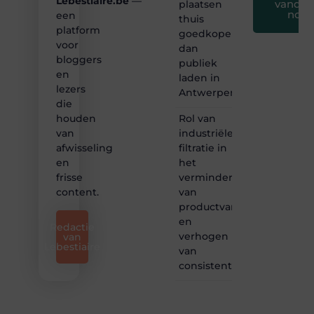
Lebestiaire.be
—
vandaa
plaatsen
nog
een
thuis
platform
goedkoper
voor
dan
bloggers
publiek
en
laden in
lezers
Antwerpen?
die
Rol van
houden
industriële
van
filtratie in
afwisseling
het
en
verminderen
frisse
van
content.
productvariatie
en
Redactie
verhogen
van
Lebestiaire
van
consistentie