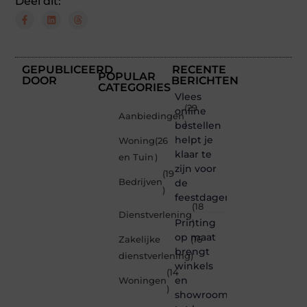
Deel dit:
GEPUBLICEERD
RECENTE
POPULAR
DOOR
BERICHTEN
CATEGORIES
Vlees
(29
online
Aanbiedingen
bestellen
)
helpt je
Woning
(26
klaar te
en Tuin
)
zijn voor
(19
Bedrijven
de
)
feestdagen
(18
Dienstverlening
Printing
)
op maat
Zakelijke
(16
brengt
dienstverlening
)
winkels
(14
en
Woningen
)
showrooms