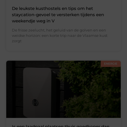
De leukste kusthostels en tips om het
staycation-gevoel te versterken tijdens een
weekendje weg in V
De frisse zeelucht, het geluid van de golven en een
weidse horizon: een korte trip naar de Vlaamse kust
zorgt
ENERGIE
Is een laadpaal plaatsen thuis goedkoper dan