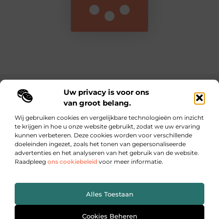
Uw privacy is voor ons
Main Links
van groot belang.
Nederlandse linkbuilding: de sleutel tot online autoriteit en betere vindbaarheid
Inkomsten genereren met je website: zo maak je van jouw online platform een winstmachine
Wij gebruiken cookies en vergelijkbare technologieën om inzicht
te krijgen in hoe u onze website gebruikt, zodat we uw ervaring
kunnen verbeteren. Deze cookies worden voor verschillende
Dagelijks inspiratie, inzichten en tips op lebestiaire.be
doeleinden ingezet, zoals het tonen van gepersonaliseerde
Waar kleine ideeën grote impact maken.
advertenties en het analyseren van het gebruik van de website.
Raadpleeg
ons cookiebeleid
voor meer informatie.
Website index
Cookiebeleid (EU)
Alles Toestaan
@2025 All Right Reserved. Design by
www.lebestiaire.be.
Cookies Beheren