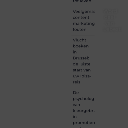
tot leven
Word
Veelgemaakte
deel
content
van
marketing
Lebestiai
fouten
Lebestiaire.be
Vlucht
is dé
boeken
plek
in
waar
Brussel:
creativiteit,
de juiste
schrijven
start van
en
lezen
uw Ibiza-
samenkomen.
reis
Heb je
een
De
passie
psychologie
voor
van
bloggen,
kleurgebruik
verhalen
in
vertellen
of
promotiemateriaal
gewoon