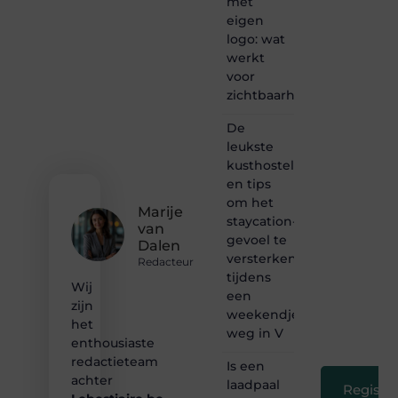
met
het
eigen
ontdekken
logo: wat
van
werkt
inspirerende
voor
content?
Dan
zichtbaarheid
hoor jij
bij ons!
De
leukste
❝
kusthostels
Samen
en tips
maken
om het
we
Marije
bloggen
staycation-
van
toegankelijk,
gevoel te
Dalen
creatief
versterken
Redacteur
en
tijdens
leuk
Wij
een
voor
zijn
weekendje
iedereen
het
❞
weg in V
enthousiaste
redactieteam
Is een
achter
laadpaal
Registre