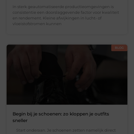
In sterk geautomatiseerde productieomgevingen is
consistentie een doorslaggevende factor voor kwaliteit
en rendement. Kleine afwijkingen in lucht- of
vloeistofstromen kunnen
BLOG
Begin bij je schoenen: zo kloppen je outfits
sneller
Start onderaan. Je schoenen zetten namelijk direct