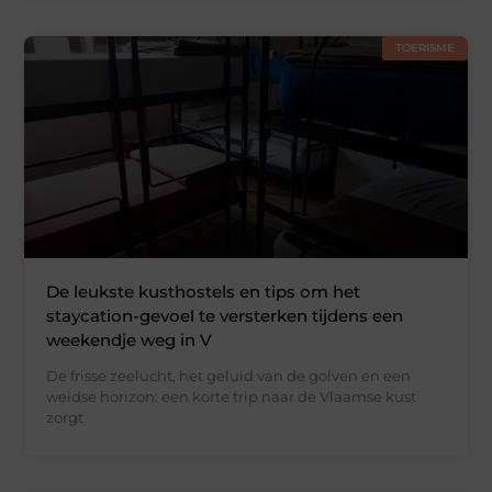
TOERISME
De leukste kusthostels en tips om het
staycation-gevoel te versterken tijdens een
weekendje weg in V
De frisse zeelucht, het geluid van de golven en een
weidse horizon: een korte trip naar de Vlaamse kust
zorgt