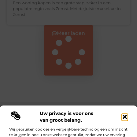
Een woning kopen is een grote stap, zeker in een
populaire regio zoals Zemst. Met de juiste makelaar in
Zemst
Meer laden
Uw privacy is voor ons
Main Links
van groot belang.
Nederlandse linkbuilding: de sleutel tot online autoriteit en betere vindbaarheid
Inkomsten genereren met je website: zo maak je van jouw online platform een winstmachine
Wij gebruiken cookies en vergelijkbare technologieën om inzicht
te krijgen in hoe u onze website gebruikt, zodat we uw ervaring