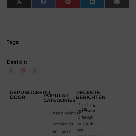
X
Facebook
Pinterest
LinkedIn
Email
(Twitter)
Tags:
Deel dit:
GEPUBLICEERD
RECENTE
POPULAR
DOOR
BERICHTEN
CATEGORIES
Printing
(29
op maat
Aanbiedingen
brengt
)
winkels
Woning
(26
en
en Tuin
)