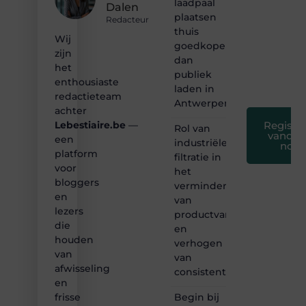
laadpaal
Dalen
toegankelijk,
plaatsen
creatief
Redacteur
thuis
en
Wij
leuk
goedkoper
zijn
voor
dan
het
iedereen
publiek
❞
enthousiaste
laden in
redactieteam
Antwerpen?
achter
Registre
Lebestiaire.be
—
Rol van
vandaa
een
industriële
nog
platform
filtratie in
voor
het
bloggers
verminderen
en
van
lezers
productvariatie
die
en
houden
verhogen
van
van
afwisseling
consistentie
en
Begin bij
frisse