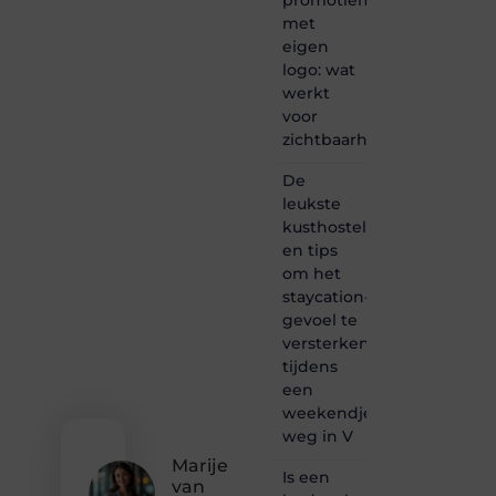
lezen
met
samenkomen.
eigen
Heb je
logo: wat
een
passie
werkt
voor
voor
bloggen,
zichtbaarheid
verhalen
vertellen
De
of
leukste
gewoon
kusthostels
het
ontdekken
en tips
van
om het
inspirerende
staycation-
content?
gevoel te
Dan
versterken
hoor jij
tijdens
bij ons!
een
❝
weekendje
Samen
weg in V
maken
Marije
we
Is een
van
bloggen