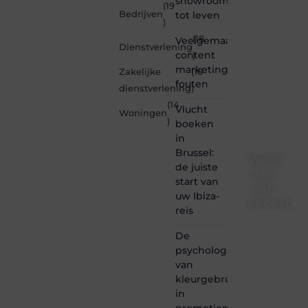
showrooms
(19
Bedrijven
tot leven
)
(18
Veelgemaakte
Dienstverlening
content
)
marketing
Zakelijke
(16
fouten
dienstverlening
)
(14
Vlucht
Woningen
)
boeken
in
Brussel:
Word
de juiste
deel
start van
van
uw Ibiza-
Lebestiai
reis
Lebestiaire.be
De
is dé
psychologie
plek
van
waar
creativiteit,
kleurgebruik
schrijven
in
en
promotiemateriaal