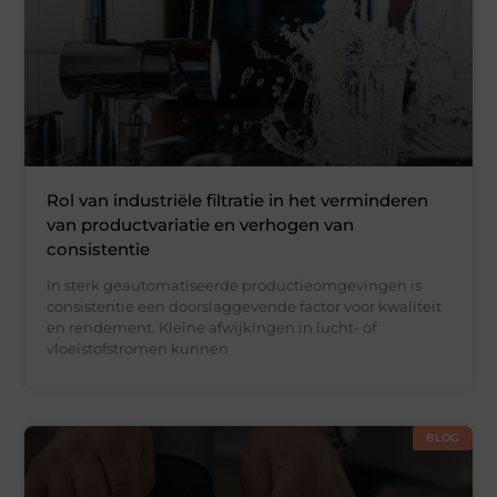
Rol van industriële filtratie in het verminderen
van productvariatie en verhogen van
consistentie
In sterk geautomatiseerde productieomgevingen is
consistentie een doorslaggevende factor voor kwaliteit
en rendement. Kleine afwijkingen in lucht- of
vloeistofstromen kunnen
BLOG