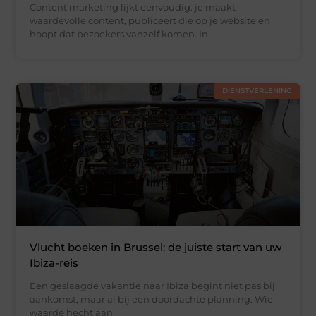
Content marketing lijkt eenvoudig: je maakt
waardevolle content, publiceert die op je website en
hoopt dat bezoekers vanzelf komen. In
DIENSTVERLENING
Vlucht boeken in Brussel: de juiste start van uw
Ibiza-reis
Een geslaagde vakantie naar Ibiza begint niet pas bij
aankomst, maar al bij een doordachte planning. Wie
waarde hecht aan