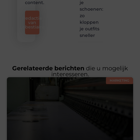
je
content.
schoenen:
zo
Redactie
kloppen
van
Lebestiaire
je outfits
sneller
Gerelateerde berichten
die u mogelijk
interesseren.
MARKETING