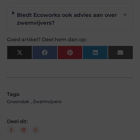
Biedt Ecoworks ook advies aan over
▼
zwemvijvers?
Goed artikel? Deel hem dan op:
X
Facebook
Pinterest
LinkedIn
Email
(Twitter)
Tags:
Groendak
,
Zwemvijvers
Deel dit: