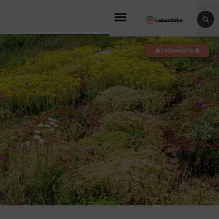
◉ Lebestiaire ◉