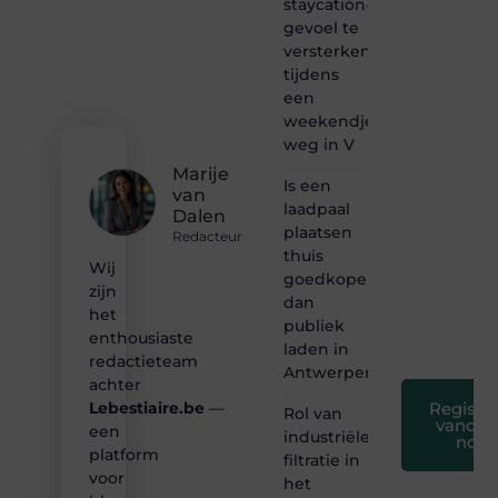
staycation-
content?
gevoel te
Dan
versterken
hoor jij
tijdens
bij ons!
een
❝
weekendje
Samen
weg in V
maken
Marije
we
Is een
van
bloggen
laadpaal
Dalen
toegankelijk,
plaatsen
creatief
Redacteur
thuis
en
Wij
leuk
goedkoper
zijn
voor
dan
het
iedereen
publiek
❞
enthousiaste
laden in
redactieteam
Antwerpen?
achter
Registre
Lebestiaire.be
—
Rol van
vandaa
een
industriële
nog
platform
filtratie in
voor
het