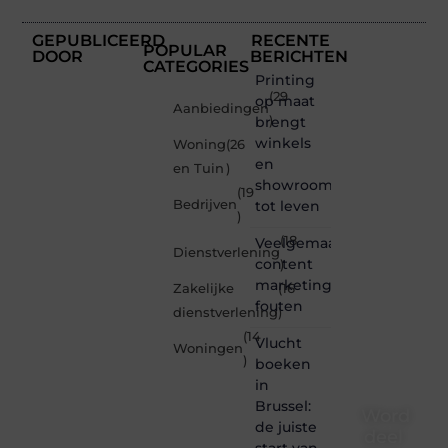
GEPUBLICEERD
RECENTE
POPULAR
DOOR
BERICHTEN
CATEGORIES
Printing
(29
op maat
Aanbiedingen
brengt
)
winkels
Woning
(26
en
en Tuin
)
showrooms
(19
Bedrijven
tot leven
)
(18
Veelgemaakte
Dienstverlening
content
)
marketing
Zakelijke
(16
fouten
dienstverlening
)
(14
Vlucht
Woningen
)
boeken
in
Brussel:
Word
de juiste
deel
start van