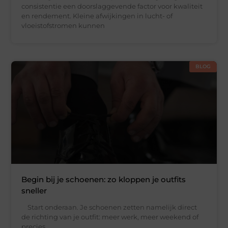
consistentie een doorslaggevende factor voor kwaliteit
en rendement. Kleine afwijkingen in lucht- of
vloeistofstromen kunnen
BLOG
Begin bij je schoenen: zo kloppen je outfits
sneller
Start onderaan. Je schoenen zetten namelijk direct
de richting van je outfit: meer werk, meer weekend of
precies