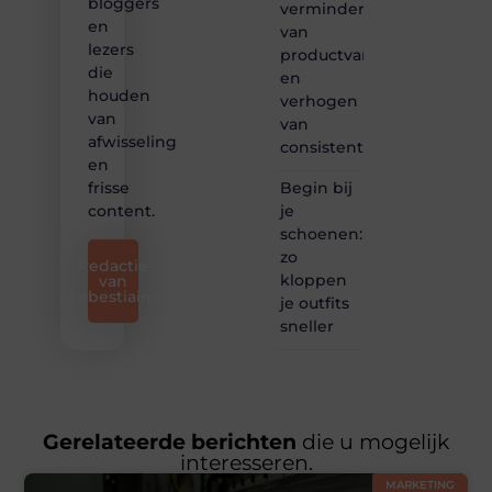
bloggers
verminderen
en
van
lezers
productvariatie
die
en
houden
verhogen
van
van
afwisseling
consistentie
en
Begin bij
frisse
je
content.
schoenen:
zo
Redactie
kloppen
van
Lebestiaire
je outfits
sneller
Gerelateerde berichten
die u mogelijk
interesseren.
MARKETING