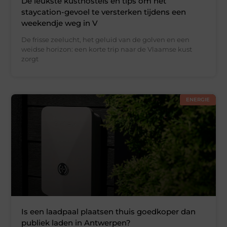
De leukste kusthostels en tips om het
staycation-gevoel te versterken tijdens een
weekendje weg in V
De frisse zeelucht, het geluid van de golven en een
weidse horizon: een korte trip naar de Vlaamse kust
zorgt
ENERGIE
Is een laadpaal plaatsen thuis goedkoper dan
publiek laden in Antwerpen?