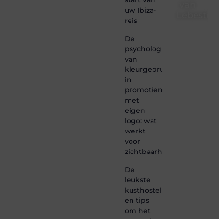
van
uw Ibiza-
Lebestiai
reis
Lebestiaire.be
De
is dé
psychologie
plek
van
waar
creativiteit,
kleurgebruik
schrijven
in
en
promotiemateriaal
lezen
met
samenkomen.
eigen
Heb je
logo: wat
een
passie
werkt
voor
voor
bloggen,
zichtbaarheid
verhalen
vertellen
De
of
leukste
gewoon
kusthostels
het
ontdekken
en tips
van
om het
inspirerende