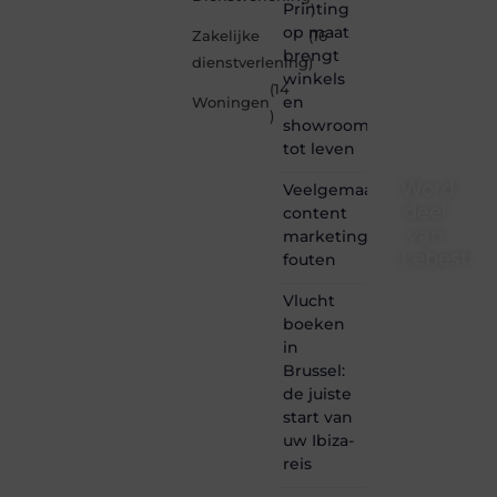
Printing
)
op maat
Zakelijke
(16
brengt
dienstverlening
)
winkels
(14
en
Woningen
)
showrooms
tot leven
Word
Veelgemaakte
deel
content
van
marketing
Lebestiai
fouten
Lebestiaire.be
Vlucht
is dé
boeken
plek
in
waar
Brussel:
creativiteit,
de juiste
schrijven
start van
en
lezen
uw Ibiza-
samenkomen.
reis
Heb je
een