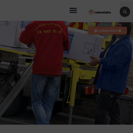
◉ Lebestiaire ◉