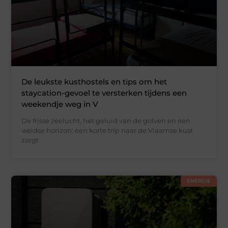
De leukste kusthostels en tips om het
staycation-gevoel te versterken tijdens een
weekendje weg in V
De frisse zeelucht, het geluid van de golven en een
weidse horizon: een korte trip naar de Vlaamse kust
zorgt
ENERGIE