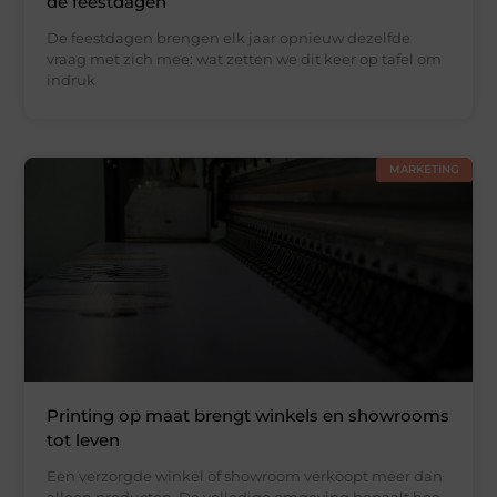
de feestdagen
De feestdagen brengen elk jaar opnieuw dezelfde
vraag met zich mee: wat zetten we dit keer op tafel om
indruk
MARKETING
Printing op maat brengt winkels en showrooms
tot leven
Een verzorgde winkel of showroom verkoopt meer dan
alleen producten. De volledige omgeving bepaalt hoe