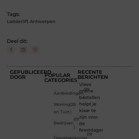
Tags:
Ladderlift Antwerpen
Deel dit:
GEPUBLICEERD
RECENTE
POPULAR
DOOR
BERICHTEN
CATEGORIES
Vlees
(29
online
Aanbiedingen
bestellen
)
helpt je
Woning
(26
klaar te
en Tuin
)
zijn voor
(19
Bedrijven
de
)
feestdagen
(18
Dienstverlening