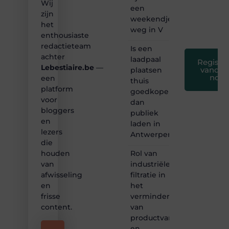
leuk
Wij
een
voor
zijn
weekendje
iedereen
het
❞
weg in V
enthousiaste
redactieteam
Is een
achter
laadpaal
Registre
Lebestiaire.be
—
vandaa
plaatsen
nog
een
thuis
platform
goedkoper
voor
dan
bloggers
publiek
en
laden in
lezers
Antwerpen?
die
Rol van
houden
industriële
van
filtratie in
afwisseling
het
en
verminderen
frisse
van
content.
productvariatie
en