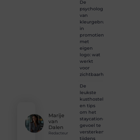
De
passie
psychologie
voor
van
bloggen,
kleurgebruik
verhalen
in
vertellen
of
promotiemateriaal
gewoon
met
het
eigen
ontdekken
logo: wat
van
werkt
inspirerende
voor
content?
Dan
zichtbaarheid
hoor jij
bij ons!
De
leukste
❝
kusthostels
Samen
en tips
maken
om het
we
Marije
bloggen
staycation-
van
toegankelijk,
gevoel te
Dalen
creatief
versterken
Redacteur
en
tijdens