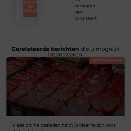
Redactie
verhogen
van
Lebestiaire
van
consistentie
Gerelateerde berichten
die u mogelijk
interesseren.
ETEN EN DRINKEN
Vlees online bestellen helpt je klaar te zijn voor