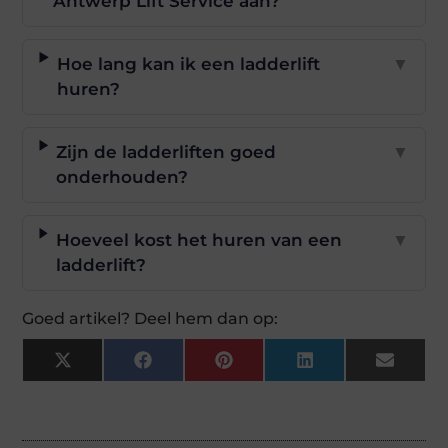
Antwerp Lift Service aan?
Hoe lang kan ik een ladderlift
▼
huren?
Zijn de ladderliften goed
▼
onderhouden?
Hoeveel kost het huren van een
▼
ladderlift?
Goed artikel? Deel hem dan op:
X
Facebook
Pinterest
LinkedIn
Email
(Twitter)