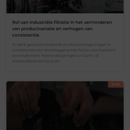
Rol van industriële filtratie in het verminderen
van productvariatie en verhogen van
consistentie
In sterk geautomatiseerde productieomgevingen is
consistentie een doorslaggevende factor voor kwaliteit
en rendement. Kleine afwijkingen in lucht- of
vloeistofstromen kunnen
BLOG