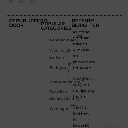
GEPUBLICEERD
RECENTE
POPULAR
DOOR
BERICHTEN
CATEGORIES
Printing
(29
op maat
Aanbiedingen
brengt
)
winkels
Woning
(26
en
en Tuin
)
showrooms
(19
Bedrijven
tot leven
)
(18
Veelgemaakte
Dienstverlening
content
)
marketing
Zakelijke
(16
fouten
dienstverlening
)
(14
Vlucht
Woningen
)
boeken
in
Brussel:
Word