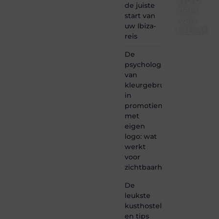
de juiste
deel
start van
van
uw Ibiza-
Lebestiai
reis
Lebestiaire.be
De
is dé
psychologie
plek
van
waar
creativiteit,
kleurgebruik
schrijven
in
en
promotiemateriaal
lezen
met
samenkomen.
eigen
Heb je
logo: wat
een
passie
werkt
voor
voor
bloggen,
zichtbaarheid
verhalen
vertellen
De
of
leukste
gewoon
kusthostels
het
ontdekken
en tips