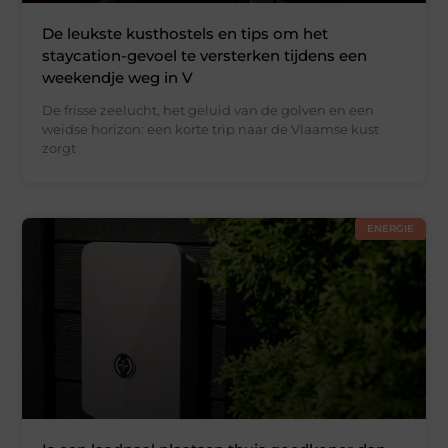
De leukste kusthostels en tips om het
staycation-gevoel te versterken tijdens een
weekendje weg in V
De frisse zeelucht, het geluid van de golven en een
weidse horizon: een korte trip naar de Vlaamse kust
zorgt
ENERGIE