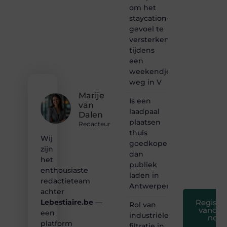
van
om het
inspirerende
staycation-
content?
gevoel te
Dan
versterken
hoor jij
tijdens
bij ons!
een
❝
weekendje
Samen
weg in V
maken
Marije
we
Is een
van
bloggen
laadpaal
Dalen
toegankelijk,
plaatsen
creatief
Redacteur
thuis
en
Wij
leuk
goedkoper
zijn
voor
dan
het
iedereen
publiek
❞
enthousiaste
laden in
redactieteam
Antwerpen?
achter
Registre
Lebestiaire.be
—
Rol van
vandaa
een
industriële
nog
platform
filtratie in