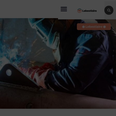
◉ Lebestiaire ◉