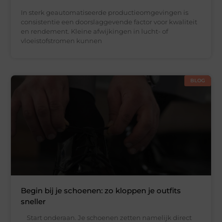
In sterk geautomatiseerde productieomgevingen is
consistentie een doorslaggevende factor voor kwaliteit
en rendement. Kleine afwijkingen in lucht- of
vloeistofstromen kunnen
BLOG
Begin bij je schoenen: zo kloppen je outfits
sneller
Start onderaan. Je schoenen zetten namelijk direct