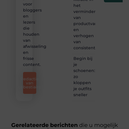
voor
het
bloggers
verminderen
en
van
lezers
productvariatie
die
en
houden
verhogen
van
van
afwisseling
consistentie
en
Begin bij
frisse
je
content.
schoenen:
zo
Redactie
kloppen
van
Lebestiaire
je outfits
sneller
Gerelateerde berichten
die u mogelijk