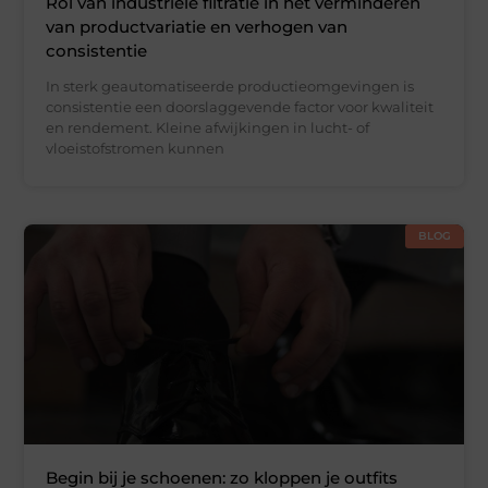
Rol van industriële filtratie in het verminderen
van productvariatie en verhogen van
consistentie
In sterk geautomatiseerde productieomgevingen is
consistentie een doorslaggevende factor voor kwaliteit
en rendement. Kleine afwijkingen in lucht- of
vloeistofstromen kunnen
BLOG
Begin bij je schoenen: zo kloppen je outfits