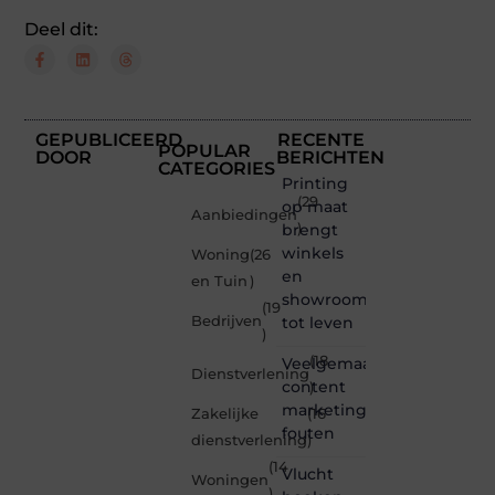
Deel dit:
GEPUBLICEERD
RECENTE
POPULAR
DOOR
BERICHTEN
CATEGORIES
Printing
(29
op maat
Aanbiedingen
brengt
)
winkels
Woning
(26
en
en Tuin
)
showrooms
(19
Bedrijven
tot leven
)
(18
Veelgemaakte
Dienstverlening
content
)
marketing
Zakelijke
(16
fouten
dienstverlening
)
(14
Vlucht
Woningen
)