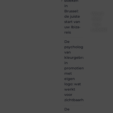
boeken
in
Brussel:
Word
de juiste
deel
start van
van
uw Ibiza-
Lebestiai
reis
Lebestiaire.be
De
is dé
psychologie
plek
van
waar
creativiteit,
kleurgebruik
schrijven
in
en
promotiemateriaal
lezen
met
samenkomen.
eigen
Heb je
logo: wat
een
passie
werkt
voor
voor
bloggen,
zichtbaarheid
verhalen
vertellen
De
of