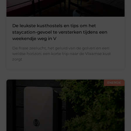
De leukste kusthostels en tips om het
staycation-gevoel te versterken tijdens een
weekendje weg in V
De frisse zeelucht, het geluid van de golven en een
weidse horizon: een korte trip naar de Vlaamse kust
zorgt
ENERGIE