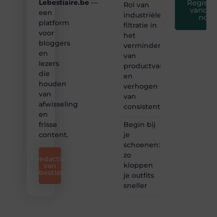
Registre
Lebestiaire.be
—
Rol van
vandaa
een
industriële
nog
platform
filtratie in
voor
het
bloggers
verminderen
en
van
lezers
productvariatie
die
en
houden
verhogen
van
van
afwisseling
consistentie
en
Begin bij
frisse
je
content.
schoenen:
zo
Redactie
kloppen
van
Lebestiaire
je outfits
sneller