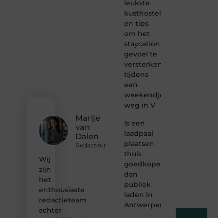
leukste
gewoon
kusthostels
het
ontdekken
en tips
van
om het
inspirerende
staycation-
content?
gevoel te
Dan
versterken
hoor jij
tijdens
bij ons!
een
❝
weekendje
Samen
weg in V
maken
Marije
we
Is een
van
bloggen
laadpaal
Dalen
toegankelijk,
plaatsen
creatief
Redacteur
thuis
en
Wij
leuk
goedkoper
zijn
voor
dan
het
iedereen
publiek
❞
enthousiaste
laden in
redactieteam
Antwerpen?
achter