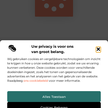
Uw privacy is voor ons
Main Links
van groot belang.
Nederlandse linkbuilding: de sleutel tot online autoriteit en betere vindbaarheid
Inkomsten genereren met je website: zo maak je van jouw online platform een winstmachine
Wij gebruiken cookies en vergelijkbare technologieën om inzicht
te krijgen in hoe u onze website gebruikt, zodat we uw ervaring
kunnen verbeteren. Deze cookies worden voor verschillende
Dagelijks inspiratie, inzichten en tips op lebestiaire.be
doeleinden ingezet, zoals het tonen van gepersonaliseerde
Waar kleine ideeën grote impact maken.
advertenties en het analyseren van het gebruik van de website.
Raadpleeg
ons cookiebeleid
voor meer informatie.
Website index
Cookiebeleid (EU)
Alles Toestaan
@2025 All Right Reserved. Design by
www.lebestiaire.be.
Cookies Beheren