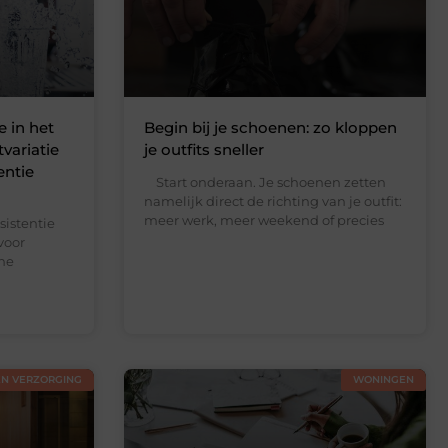
e in het
Begin bij je schoenen: zo kloppen
variatie
je outfits sneller
entie
Start onderaan. Je schoenen zetten
namelijk direct de richting van je outfit:
meer werk, meer weekend of precies
istentie
voor
ine
EN VERZORGING
WONINGEN