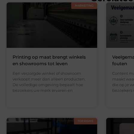
MARKETING
Printing op maat brengt winkels
Veelgema
en showrooms tot leven
fouten
Een verzorgde winkel of showroom
Content mar
verkoopt meer dan alleen producten.
maakt waar
De volledige omgeving bepaalt hoe
die op je w
bezoekers uw merk ervaren en
bezoekers 
TOERISME