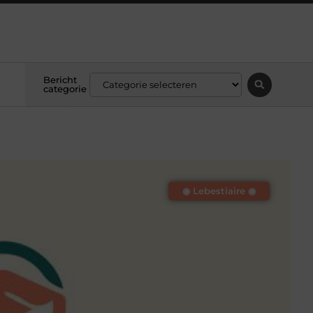
Bericht
categorie
◉ Lebestiaire ◉