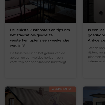
De leukste kusthostels en tips om
Is een la
het staycation-gevoel te
goedkoper
versterken tijdens een weekendje
Antwerp
weg in V
Steeds mee
rijden, vra
De frisse zeelucht, het geluid van de
plaatsen i
golven en een weidse horizon: een
interessant
korte trip naar de Vlaamse kust zorgt
WONING EN TUIN