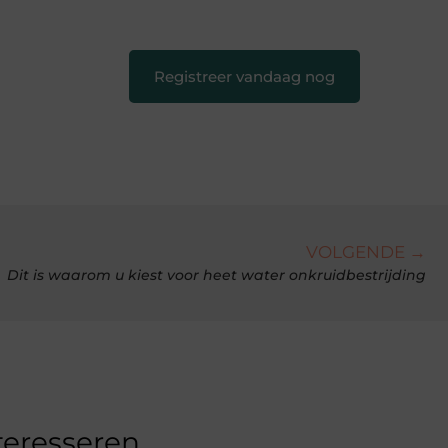
creatief en leuk voor iedereen
❞
Registreer vandaag nog
VOLGENDE →
Dit is waarom u kiest voor heet water onkruidbestrijding
teresseren.