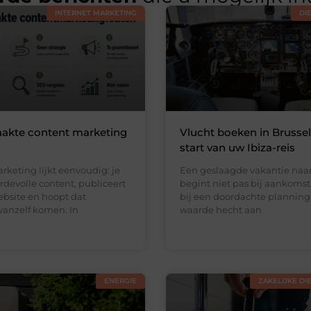
INTERNET MARKETING
DI
akte content marketing
Vlucht boeken in Brussel:
start van uw Ibiza-reis
keting lijkt eenvoudig: je
Een geslaagde vakantie naar
devolle content, publiceert
begint niet pas bij aankomst
ebsite en hoopt dat
bij een doordachte planning
vanzelf komen. In
waarde hecht aan
ENERGIE
ZAKELIJKE DI