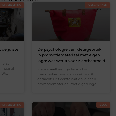
ENSTVERLENING
GESCHENKEN
 de juiste
De psychologie van kleurgebruik
in promotiemateriaal met eigen
logo: wat werkt voor zichtbaarheid
 Ibiza
, maar al
Kleur speelt een grotere rol in
. Wie
merkherkenning dan vaak wordt
gedacht. Het eerste wat opvalt aan
promotiemateriaal met eigen logo
ENSTVERLENING
BLOG