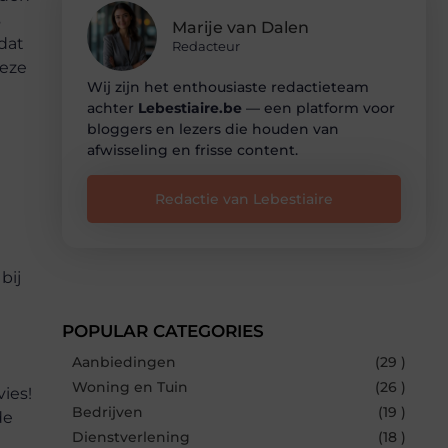
s
Marije van Dalen
dat
Redacteur
deze
Wij zijn het enthousiaste redactieteam
achter
Lebestiaire.be
— een platform voor
bloggers en lezers die houden van
d
afwisseling en frisse content.
Redactie van Lebestiaire
bij
POPULAR CATEGORIES
Aanbiedingen
(29 )
Woning en Tuin
(26 )
vies!
Bedrijven
(19 )
de
Dienstverlening
(18 )