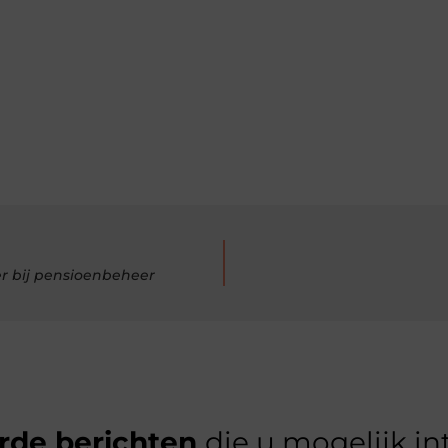
er bij pensioenbeheer
rde berichten
die u mogelijk in