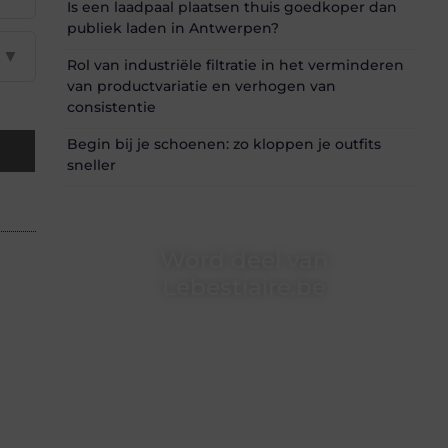
Is een laadpaal plaatsen thuis goedkoper dan
publiek laden in Antwerpen?
▼
Rol van industriële filtratie in het verminderen
van productvariatie en verhogen van
consistentie
Begin bij je schoenen: zo kloppen je outfits
sneller
Word deel van
Lebestiaire.be
Lebestiaire.be is dé plek waar creativiteit,
schrijven en lezen samenkomen. Heb je een
passie voor bloggen, verhalen vertellen of
gewoon het ontdekken van inspirerende
content? Dan hoor jij bij ons!
❝
Samen maken we bloggen toegankelijk,