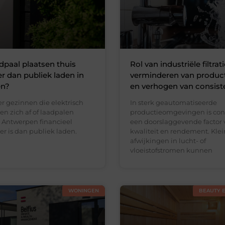
adpaal plaatsen thuis
Rol van industriële filtrati
 dan publiek laden in
verminderen van product
en?
en verhogen van consist
r gezinnen die elektrisch
In sterk geautomatiseerde
gen zich af of laadpalen
productieomgevingen is cons
n Antwerpen financieel
een doorslaggevende factor 
er is dan publiek laden.
kwaliteit en rendement. Kle
afwijkingen in lucht- of
vloeistofstromen kunnen
WONINGEN
BEAUTY 