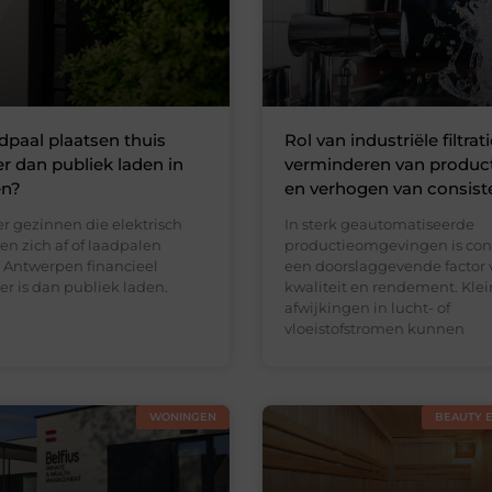
adpaal plaatsen thuis
Rol van industriële filtrati
 dan publiek laden in
verminderen van product
en?
en verhogen van consist
r gezinnen die elektrisch
In sterk geautomatiseerde
gen zich af of laadpalen
productieomgevingen is cons
n Antwerpen financieel
een doorslaggevende factor 
er is dan publiek laden.
kwaliteit en rendement. Kle
afwijkingen in lucht- of
vloeistofstromen kunnen
WONINGEN
BEAUTY 