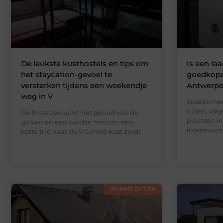
De leukste kusthostels en tips om
Is een la
het staycation-gevoel te
goedkoper
versterken tijdens een weekendje
Antwerp
weg in V
Steeds mee
rijden, vra
De frisse zeelucht, het geluid van de
plaatsen i
golven en een weidse horizon: een
interessant
korte trip naar de Vlaamse kust zorgt
WONING EN TUIN