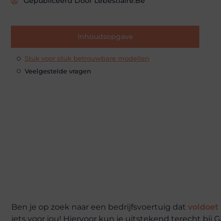
Gepubliceerd Door Lebestiaire.be
Inhoudsopgave
Stuk voor stuk betrouwbare modellen
Veelgestelde vragen
Ben je op zoek naar een bedrijfsvoertuig dat
voldoet
iets voor jou! Hiervoor kun je uitstekend terecht bij 