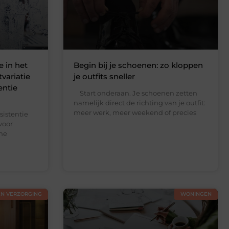
e in het
Begin bij je schoenen: zo kloppen
variatie
je outfits sneller
entie
Start onderaan. Je schoenen zetten
namelijk direct de richting van je outfit:
meer werk, meer weekend of precies
istentie
voor
ine
EN VERZORGING
WONINGEN