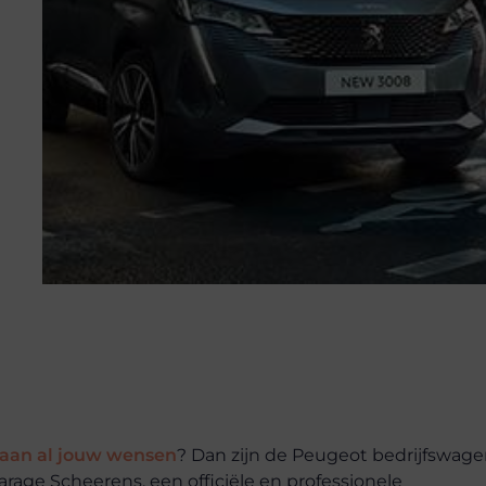
 aan al jouw wensen
? Dan zijn de Peugeot bedrijfswag
Garage Scheerens, een officiële en professionele