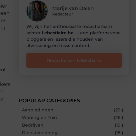
ier
Marije van Dalen
 een
Redacteur
ens
Wij zijn het enthousiaste redactieteam
jij
achter
Lebestiaire.be
— een platform voor
bloggers en lezers die houden van
afwisseling en frisse content.
Redactie van Lebestiaire
eot
kers
te
oe
POPULAR CATEGORIES
Aanbiedingen
(29 )
Woning en Tuin
(26 )
Bedrijven
(19 )
Dienstverlening
(18 )