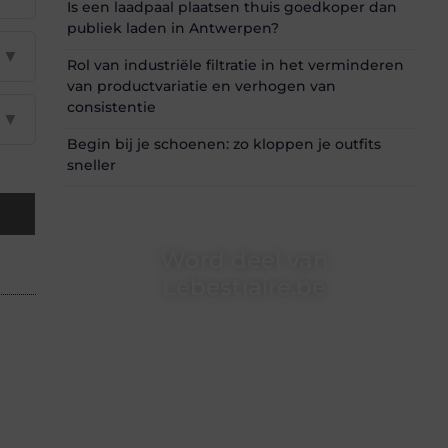
Is een laadpaal plaatsen thuis goedkoper dan
publiek laden in Antwerpen?
▼
Rol van industriële filtratie in het verminderen
van productvariatie en verhogen van
consistentie
▼
Begin bij je schoenen: zo kloppen je outfits
sneller
Word deel van
Lebestiaire.be
Lebestiaire.be is dé plek waar creativiteit,
schrijven en lezen samenkomen. Heb je een
passie voor bloggen, verhalen vertellen of
gewoon het ontdekken van inspirerende
content? Dan hoor jij bij ons!
❝
Samen maken we bloggen toegankelijk,