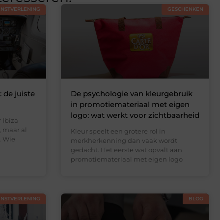
ENSTVERLENING
GESCHENKEN
 de juiste
De psychologie van kleurgebruik
in promotiemateriaal met eigen
logo: wat werkt voor zichtbaarheid
 Ibiza
, maar al
Kleur speelt een grotere rol in
. Wie
merkherkenning dan vaak wordt
gedacht. Het eerste wat opvalt aan
promotiemateriaal met eigen logo
ENSTVERLENING
BLOG