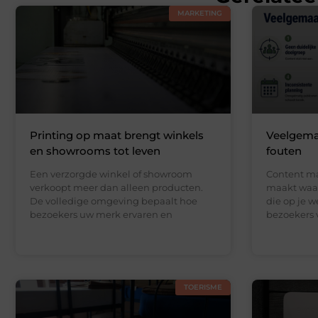
MARKETING
Printing op maat brengt winkels
Veelgema
en showrooms tot leven
fouten
Een verzorgde winkel of showroom
Content mar
verkoopt meer dan alleen producten.
maakt waar
De volledige omgeving bepaalt hoe
die op je w
bezoekers uw merk ervaren en
bezoekers 
TOERISME