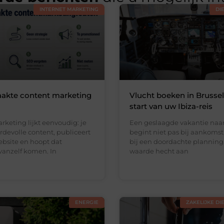
INTERNET MARKETING
DI
akte content marketing
Vlucht boeken in Brussel:
start van uw Ibiza-reis
keting lijkt eenvoudig: je
Een geslaagde vakantie naar
devolle content, publiceert
begint niet pas bij aankomst
ebsite en hoopt dat
bij een doordachte planning
vanzelf komen. In
waarde hecht aan
ENERGIE
ZAKELIJKE DI