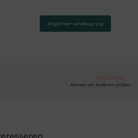
creatief en leuk voor iedereen
❞
Registreer vandaag nog
VOLGENDE →
Ramen en kozijnen prijzen
teresseren.